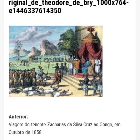
riginal_de_theodore_de_bry_1000x764-
e1446337614350
Navegação
Anterior:
Viagem do tenente Zacharias da Silva Cruz ao Congo, em
de
Outubro de 1858
artigos