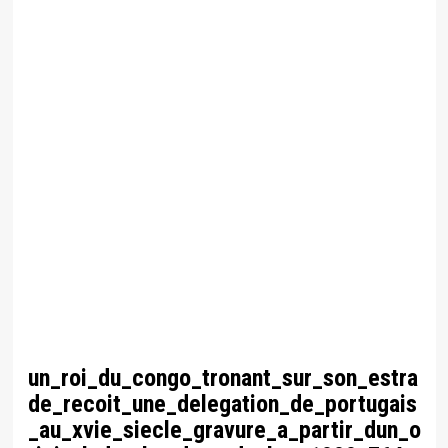
un_roi_du_congo_tronant_sur_son_estra
de_recoit_une_delegation_de_portugais
_au_xvie_siecle_gravure_a_partir_dun_o