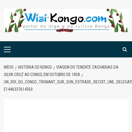
Skip
to
content
Menu
principal
INÍCIO
HISTÓRIA DO KONGO
VIAGEM DO TENENTE ZACHARIAS DA
SILVA CRUZ AO CONGO, EM OUTUBRO DE 1858
UN_ROI_DU_CONGO_TRONANT_SUR_SON_ESTRADE_RECOIT_UNE_DELEGATI
E1446337614350