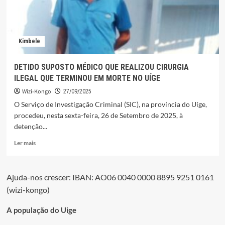
Kimbele
DETIDO SUPOSTO MÉDICO QUE REALIZOU CIRURGIA
ILEGAL QUE TERMINOU EM MORTE NO UÍGE
Wizi-Kongo
27/09/2025
O Serviço de Investigação Criminal (SIC), na província do Uíge,
procedeu, nesta sexta-feira, 26 de Setembro de 2025, à
detenção...
Leia
Ler mais
mais
sobre
DETIDO
Ajuda-nos crescer: IBAN: AO06 0040 0000 8895 9251 0161
SUPOSTO
(wizi-kongo)
MÉDICO
QUE
REALIZOU
A população do Uige
CIRURGIA