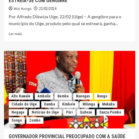
ESTREIA-SE COM GENGIBRE
Wizi-Kongo
22/02/2024
Por Alfredo Dikwiza Uíge, 22/02 (Uíge) – A gengibre para o
município do Uíge, produto pelo qual se estreará, ganha...
Leia
Ler mais
mais
sobre
FEIRA
AGRÍCOLA
JUNTA
SETE
MUNICÍPIO
R
UÍGE
ESTREIA-
Alto Kawale
Ambuíla
Bembe
Buengas
Bungo
SE
COM
Cidade do Uíge
Damba
Kimbele
Milunga
Mukaba
GENGIBRE
Negage
Noticias do Uige
Púri
Quitexe
Sanza Pombo
Songo
Zombo
GOVERNADOR PROVINCIAL PREOCUPADO COM A SAÚDE