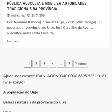
PÚBLICA AUSCULTA E MOBILIZA AUTORIDADES
TRADICIONAIS DA PROVÍNCIA
Wizi-Kongo
27/01/2024
Por Jeremias Kaboco|Jornalista Uíge, 27/01 (Wizi-Kongo) - O
governador provincial do Uíge, José Carvalho da Rocha,
auscultou nesta sexta-feira, 26,...
Leia
Ler mais
mais
sobre
GOVERNADOR
PROVINCIAL
Paginação
1
…
2
3
4
7
Próximo
PREOCUPADO
COM
dos
A
Ajuda-nos crescer: IBAN: AO06 0040 0000 8895 9251 0161
conteúdos
SAÚDE
(wizi-kongo)
PÚBLICA
AUSCULTA
A população do Uige
E
MOBILIZA
Belezas naturais da província do Uíge
AUTORIDADES
TRADICIONAIS
DA