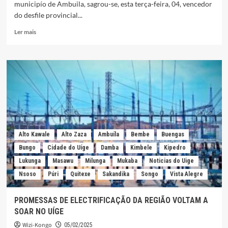
municipío de Ambuila, sagrou-se, esta terça-feira, 04, vencedor
do desfile provincial...
Leia
Ler mais
mais
sobre
GRUPO
CARNAVALESCO
GRUTAS
DO
NZENZU
VENCE
DESFILE
PROVINCIAL
Alto Kawale
Alto Zaza
Ambuíla
Bembe
Buengas
DA
EDIÇÃO
Bungo
Cidade do Uíge
Damba
Kimbele
Kipedro
DO
Lukunga
Masawu
Milunga
Mukaba
Noticias do Uige
CARNAVAL
Nsoso
Púri
Quitexe
Sakandika
Songo
Vista Alegre
DE
2025
PROMESSAS DE ELECTRIFICAÇÃO DA REGIÃO VOLTAM A
SOAR NO UÍGE
Wizi-Kongo
05/02/2025