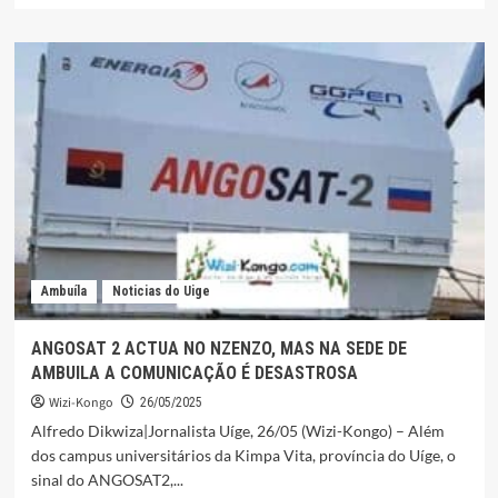
sobre
GRUPO
CARNAVALESCO
GRUTAS
DO
NZENZU
RUMA
A
LUANDA
PARA
REPRESENTAR
O
UÍGE
Ambuíla
Noticias do Uige
NO
CARNAVAL
DOS
ANGOSAT 2 ACTUA NO NZENZO, MAS NA SEDE DE
50
AMBUILA A COMUNICAÇÃO É DESASTROSA
ANOS
DA
Wizi-Kongo
26/05/2025
INDEPENDÊNCIA
Alfredo Dikwiza|Jornalista Uíge, 26/05 (Wizi-Kongo) – Além
dos campus universitários da Kimpa Vita, província do Uíge, o
sinal do ANGOSAT2,...