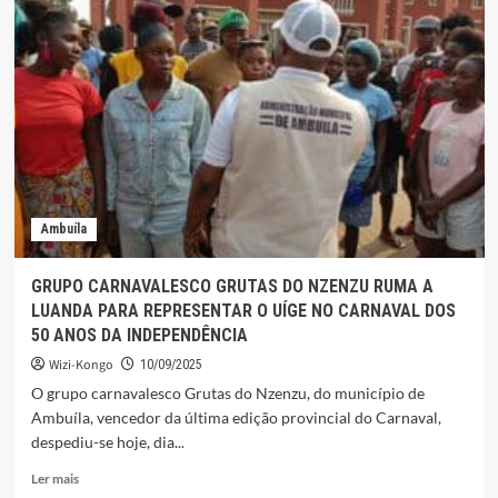
NZENZU
PREPARA-
SE
PARA
LEVAR
A
CULTURA
BACONGO
AO
CARNAVAL
Ambuíla
DOS
50
ANOS
GRUPO CARNAVALESCO GRUTAS DO NZENZU RUMA A
DE
LUANDA PARA REPRESENTAR O UÍGE NO CARNAVAL DOS
INDEPENDÊNCIA
50 ANOS DA INDEPENDÊNCIA
Wizi-Kongo
10/09/2025
O grupo carnavalesco Grutas do Nzenzu, do município de
Ambuíla, vencedor da última edição provincial do Carnaval,
despediu-se hoje, dia...
Leia
Ler mais
mais