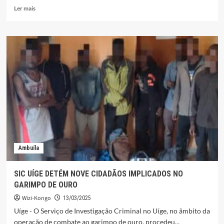
Leia
Ler mais
mais
sobre
ANGOSAT
2
ACTUA
NO
NZENZO,
MAS
NA
SEDE
DE
AMBUILA
A
COMUNICAÇÃO
Ambuíla
É
DESASTROSA
SIC UÍGE DETÉM NOVE CIDADÃOS IMPLICADOS NO
GARIMPO DE OURO
Wizi-Kongo
13/03/2025
Uíge - O Serviço de Investigação Criminal no Uíge, no âmbito da
operação de combate ao garimpo de ouro, procedeu...