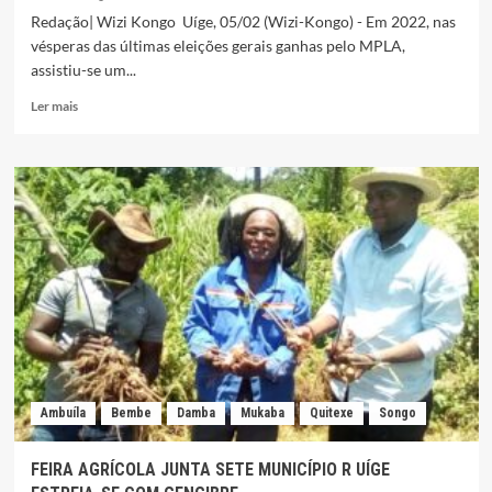
Redação| Wizi Kongo Uíge, 05/02 (Wizi-Kongo) - Em 2022, nas
vésperas das últimas eleições gerais ganhas pelo MPLA,
assistiu-se um...
Leia
Ler mais
mais
sobre
PROMESSAS
DE
ELECTRIFICAÇÃO
DA
REGIÃO
VOLTAM
A
SOAR
NO
UÍGE
Ambuíla
Bembe
Damba
Mukaba
Quitexe
Songo
FEIRA AGRÍCOLA JUNTA SETE MUNICÍPIO R UÍGE