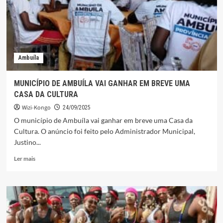
SOCIAL
REALIZA
NOITE
RECREATIVA.
Ambuíla
MUNICÍPIO DE AMBUÍLA VAI GANHAR EM BREVE UMA
CASA DA CULTURA
Wizi-Kongo
24/09/2025
O município de Ambuíla vai ganhar em breve uma Casa da
Cultura. O anúncio foi feito pelo Administrador Municipal,
Justino...
Leia
Ler mais
mais
sobre
MUNICÍPIO
DE
AMBUÍLA
VAI