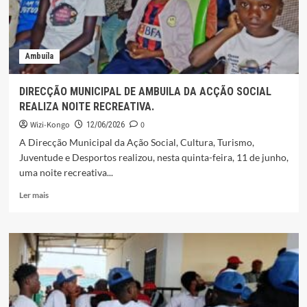
Ambuíla
DIRECÇÃO MUNICIPAL DE AMBUILA DA ACÇÃO SOCIAL
REALIZA NOITE RECREATIVA.
Wizi-Kongo
0
12/06/2026
A Direcção Municipal da Ação Social, Cultura, Turismo,
Juventude e Desportos realizou, nesta quinta-feira, 11 de junho,
uma noite recreativa...
Leia
Ler mais
mais
sobre
DIRECÇÃO
MUNICIPAL
DE
AMBUILA
DA
ACÇÃO