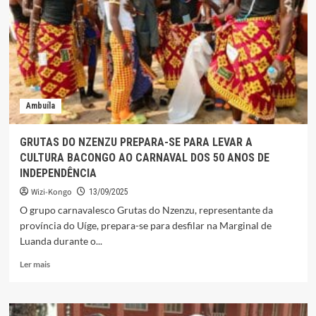
GANHAR
EM
BREVE
UMA
CASA
DA
CULTURA
Ambuíla
GRUTAS DO NZENZU PREPARA-SE PARA LEVAR A
CULTURA BACONGO AO CARNAVAL DOS 50 ANOS DE
INDEPENDÊNCIA
Wizi-Kongo
13/09/2025
O grupo carnavalesco Grutas do Nzenzu, representante da
província do Uíge, prepara-se para desfilar na Marginal de
Luanda durante o...
Leia
Ler mais
mais
sobre
GRUTAS
DO