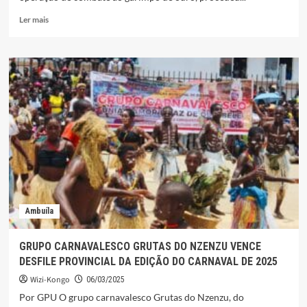
Leia
Ler mais
mais
sobre
SIC
UÍGE
DETÉM
NOVE
CIDADÃOS
IMPLICADOS
NO
GARIMPO
DE
OURO
Ambuíla
GRUPO CARNAVALESCO GRUTAS DO NZENZU VENCE
DESFILE PROVINCIAL DA EDIÇÃO DO CARNAVAL DE 2025
Wizi-Kongo
06/03/2025
Por GPU O grupo carnavalesco Grutas do Nzenzu, do