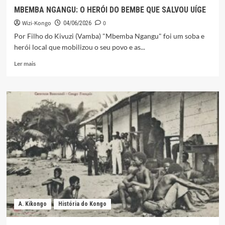
MBEMBA NGANGU: O HERÓI DO BEMBE QUE SALVOU UÍGE
Wizi-Kongo
0
04/06/2026
Por Filho do Kivuzi (Vamba) "Mbemba Ngangu" foi um soba e
herói local que mobilizou o seu povo e as...
Leia
Ler mais
mais
sobre
MBEMBA
NGANGU:
O
HERÓI
DO
BEMBE
QUE
SALVOU
UÍGE
A. Kikongo
História do Kongo