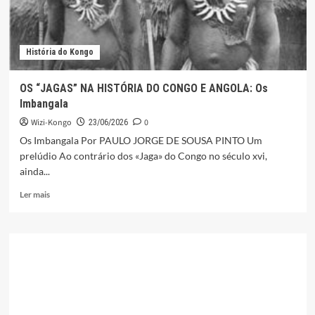
REINO
DO
KONGO
História do Kongo
OS “JAGAS” NA HISTÓRIA DO CONGO E ANGOLA: Os
Imbangala
Wizi-Kongo
0
23/06/2026
Os Imbangala Por PAULO JORGE DE SOUSA PINTO Um
prelúdio Ao contrário dos «Jaga» do Congo no século xvi,
ainda...
Leia
Ler mais
mais
sobre
OS
“JAGAS”
NA
HISTÓRIA
DO
CONGO
E