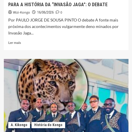
PARA A HISTÓRIA DA “INVASÃO JAGA”: O DEBATE
Wizi-Kongo
0
16/06/2026
Por PAULO JORGE DE SOUSA PINTO O debate A fonte mais
próxima dos acontecimentos vulgarmente deno minados por
Invasão Jaga...
Leia
Ler mais
mais
sobre
PARA
A
HISTÓRIA
DA
“INVASÃO
JAGA”:
O
DEBATE
A. Kikongo
História do Kongo