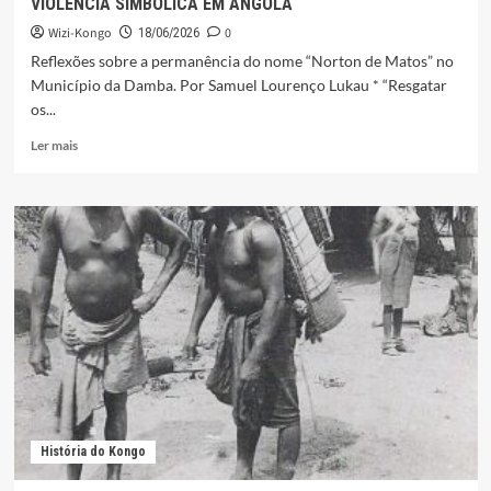
VIOLÊNCIA SIMBÓLICA EM ANGOLA
Wizi-Kongo
0
18/06/2026
Reflexões sobre a permanência do nome “Norton de Matos” no
Município da Damba. Por Samuel Lourenço Lukau * “Resgatar
os...
Leia
Ler mais
mais
sobre
A
TOPONÍMIA
COLONIAL
COMO
INSTRUMENTO
DE
VIOLÊNCIA
SIMBÓLICA
EM
ANGOLA
História do Kongo