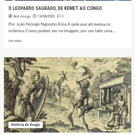
O LEOPARDO SAGRADO, DE KEMET AO CONGO
Wizi-Kongo
0
14/06/2026
Por João Niongo Ngombo Kina A pele que atravessa os
milénios Como podem ver na imagem, por um lado uma...
Leia
Ler mais
mais
sobre
O
LEOPARDO
SAGRADO,
DE
KEMET
AO
CONGO
História do Kongo