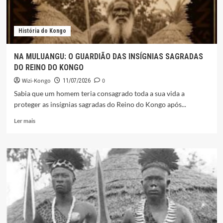
História do Kongo
NA MULUANGU: O GUARDIÃO DAS INSÍGNIAS SAGRADAS
DO REINO DO KONGO
Wizi-Kongo
0
11/07/2026
Sabia que um homem teria consagrado toda a sua vida a
proteger as insígnias sagradas do Reino do Kongo após...
Leia
Ler mais
mais
sobre
NA
MULUANGU:
O
GUARDIÃO
DAS
INSÍGNIAS
SAGRADAS
DO