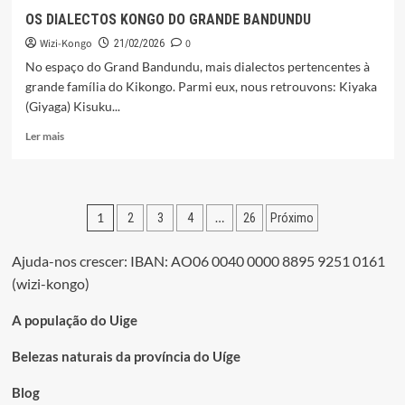
DO
OS DIALECTOS KONGO DO GRANDE BANDUNDU
KONGO
Wizi-Kongo
0
21/02/2026
No espaço do Grand Bandundu, mais dialectos pertencentes à
grande família do Kikongo. Parmi eux, nous retrouvons: Kiyaka
(Giyaga) Kisuku...
Leia
Ler mais
mais
sobre
OS
DIALECTOS
Paginação
1
…
2
3
4
26
Próximo
KONGO
DO
dos
GRANDE
Ajuda-nos crescer: IBAN: AO06 0040 0000 8895 9251 0161
conteúdos
BANDUNDU
(wizi-kongo)
A população do Uige
Belezas naturais da província do Uíge
Blog