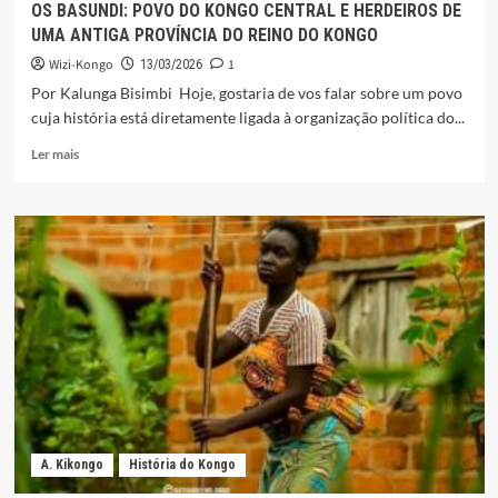
OS BASUNDI: POVO DO KONGO CENTRAL E HERDEIROS DE
UMA ANTIGA PROVÍNCIA DO REINO DO KONGO
Wizi-Kongo
1
13/03/2026
Por Kalunga Bisimbi Hoje, gostaria de vos falar sobre um povo
cuja história está diretamente ligada à organização política do...
Leia
Ler mais
mais
sobre
OS
BASUNDI:
POVO
DO
KONGO
CENTRAL
E
HERDEIROS
DE
UMA
ANTIGA
PROVÍNCIA
A. Kikongo
História do Kongo
DO
REINO