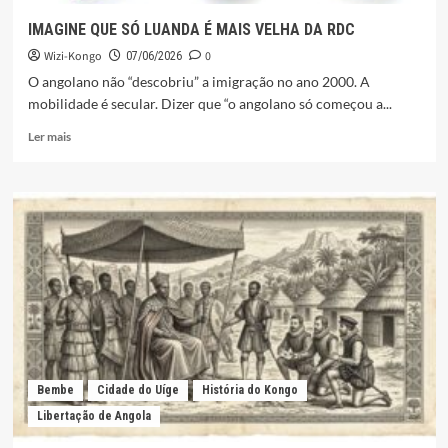
ANGOLA
IMAGINE QUE SÓ LUANDA É MAIS VELHA DA RDC
Wizi-Kongo
0
07/06/2026
O angolano não “descobriu” a imigração no ano 2000. A
mobilidade é secular. Dizer que “o angolano só começou a...
Leia
Ler mais
mais
sobre
IMAGINE
QUE
SÓ
LUANDA
É
MAIS
VELHA
DA
RDC
Bembe
Cidade do Uíge
História do Kongo
Libertação de Angola