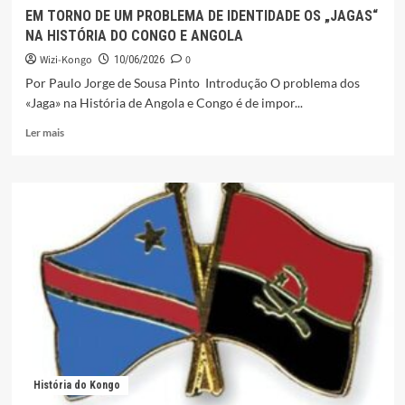
EM TORNO DE UM PROBLEMA DE IDENTIDADE OS „JAGAS“
NA HISTÓRIA DO CONGO E ANGOLA
Wizi-Kongo
0
10/06/2026
Por Paulo Jorge de Sousa Pinto Introdução O problema dos
«Jaga» na História de Angola e Congo é de impor...
Leia
Ler mais
mais
sobre
EM
TORNO
DE
UM
PROBLEMA
DE
IDENTIDADE
OS
„JAGAS“
NA
HISTÓRIA
DO
História do Kongo
CONGO
E