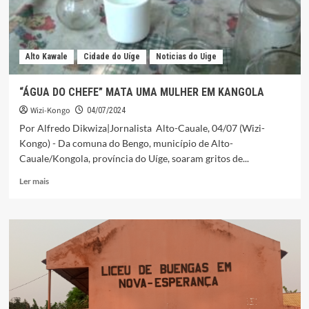
Alto Kawale
Cidade do Uíge
Noticias do Uige
“ÁGUA DO CHEFE” MATA UMA MULHER EM KANGOLA
Wizi-Kongo
04/07/2024
Por Alfredo Dikwiza|Jornalista Alto-Cauale, 04/07 (Wizi-
Kongo) - Da comuna do Bengo, município de Alto-
Cauale/Kongola, província do Uíge, soaram gritos de...
Leia
Ler mais
mais
sobre
“ÁGUA
DO
CHEFE”
MATA
UMA
MULHER
EM