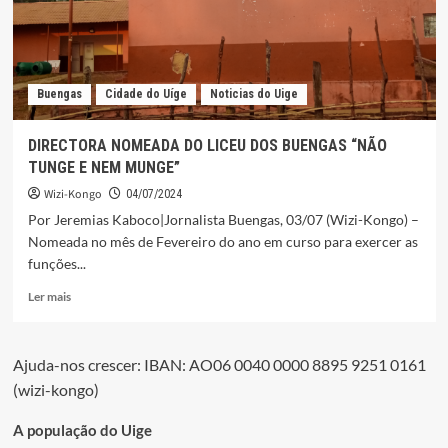
KANGOLA
Buengas
Cidade do Uíge
Noticias do Uige
DIRECTORA NOMEADA DO LICEU DOS BUENGAS “NÃO
TUNGE E NEM MUNGE”
Wizi-Kongo
04/07/2024
Por Jeremias Kaboco|Jornalista Buengas, 03/07 (Wizi-Kongo) –
Nomeada no mês de Fevereiro do ano em curso para exercer as
funções...
Leia
Ler mais
mais
sobre
DIRECTORA
Ajuda-nos crescer: IBAN: AO06 0040 0000 8895 9251 0161
NOMEADA
(wizi-kongo)
DO
LICEU
DOS
A população do Uige
BUENGAS