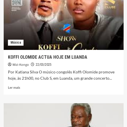
LANGA,
UM
CONVITE
ARDENTE
PARA
DANçAR
Música
KOFFI OLOMIDE ACTUA HOJE EM LUANDA
Wizi-Kongo
22/03/2025
Por Katiana Silva O músico congolês Koffi Olomide promove
hoje, às 21h00, no Club S, em Luanda, um grande concerto...
Leia
Ler mais
mais
sobre
KOFFI
OLOMIDE
ACTUA
HOJE
EM