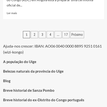
oficial de...
Leia
Ler mais
mais
sobre
REPÚBLICA
DEMOCRTÁTICA
Paginação
1
…
2
3
4
17
Próximo
DO
CONGO
dos
RENDE
Ajuda-nos crescer: IBAN: AO06 0040 0000 8895 9251 0161
conteúdos
HOMENAGEM
(wizi-kongo)
AO
MÚSICO
A população do Uige
SAM
MANGWANA
Belezas naturais da província do Uíge
Blog
Breve historial de Sanza Pombo
Breve historial do ex-Distrito do Congo português