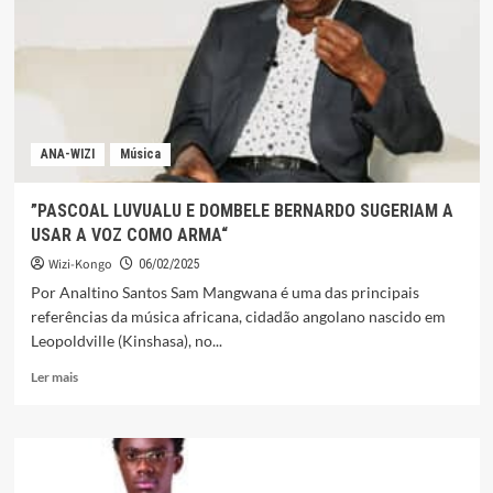
LUANDA
ANA-WIZI
Música
”PASCOAL LUVUALU E DOMBELE BERNARDO SUGERIAM A
USAR A VOZ COMO ARMA“
Wizi-Kongo
06/02/2025
Por Analtino Santos Sam Mangwana é uma das principais
referências da música africana, cidadão angolano nascido em
Leopoldville (Kinshasa), no...
Leia
Ler mais
mais
sobre
”PASCOAL
LUVUALU
E