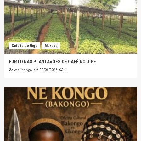
Cidade do Uíge
Mukaba
FURTO NAS PLANTAçÕES DE CAFÉ NO UÍGE
Wizi-Kongo
0
30/06/2026