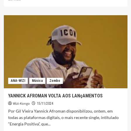
mais
sobre
PORQUE
PAULO
TUDILU
SE
INDIGNA
CONTRA
HERVÉ
FERRE
GOLA?
ANA-WIZI
Música
Zombo
YANNICK AFROMAN VOLTA AOS LANçAMENTOS
Wizi-Kongo
15/11/2024
Por Gil Vieira Yannick Afroman disponibilizou, ontem, em
todas as plataformas digitais, o mais recente single, intitulado
“Energia Positiva”, que...