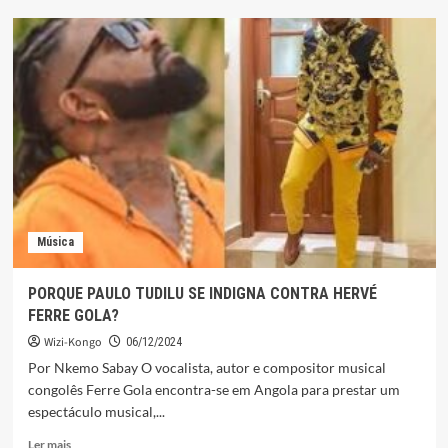
SAM
MANGWANA
DEFENDE
MAIOR
DIVULGACAO
DA
MÚSICA
AFRICANA
Música
PORQUE PAULO TUDILU SE INDIGNA CONTRA HERVÉ
FERRE GOLA?
Wizi-Kongo
06/12/2024
Por Nkemo Sabay O vocalista, autor e compositor musical
congolês Ferre Gola encontra-se em Angola para prestar um
espectáculo musical,...
Leia
Ler mais