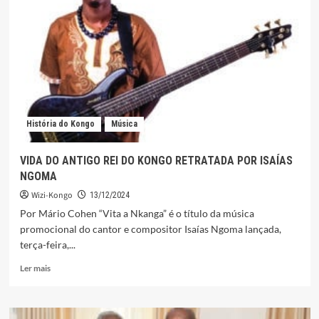
DOMBELE
BERNARDO
SUGERIAM
A
USAR
A
VOZ
COMO
ARMA“
História do Kongo
Música
VIDA DO ANTIGO REI DO KONGO RETRATADA POR ISAÍAS
NGOMA
Wizi-Kongo
13/12/2024
Por Mário Cohen “Vita a Nkanga” é o título da música
promocional do cantor e compositor Isaías Ngoma lançada,
terça-feira,...
Leia
Ler mais
mais
sobre
VIDA