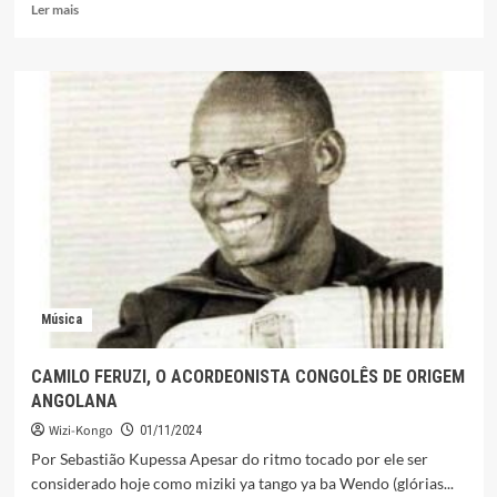
Leia
Ler mais
mais
sobre
YANNICK
AFROMAN
VOLTA
AOS
LANçAMENTOS
Música
CAMILO FERUZI, O ACORDEONISTA CONGOLÊS DE ORIGEM
ANGOLANA
Wizi-Kongo
01/11/2024
Por Sebastião Kupessa Apesar do ritmo tocado por ele ser
considerado hoje como miziki ya tango ya ba Wendo (glórias...