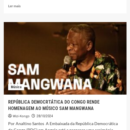
Leia
Ler mais
mais
sobre
CAMILO
FERUZI,
O
ACORDEONISTA
CONGOLÊS
DE
ORIGEM
ANGOLANA
Música
REPÚBLICA DEMOCRTÁTICA DO CONGO RENDE
HOMENAGEM AO MÚSICO SAM MANGWANA
Wizi-Kongo
28/10/2024
Por Analtino Santos A Embaixada da República Democrática
do Congo (RDC) em Angola está a preparar uma cerimónia