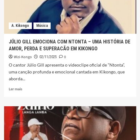
A. Kikongo
Música
JÚLIO GILL EMOCIONA COM NTONTA – UMA HISTÓRIA DE
AMOR, PERDA E SUPERACÃO EM KIKONGO
Wizi-Kongo
0
02/11/2025
O cantor Júlio Gill apresenta o videoclipe oficial de “Ntonta”,
uma canção profunda e emocional cantada em Kikongo, que
aborda...
Leia
Ler mais
mais
sobre
JÚLIO
GILL
EMOCIONA
COM
NTONTA
–