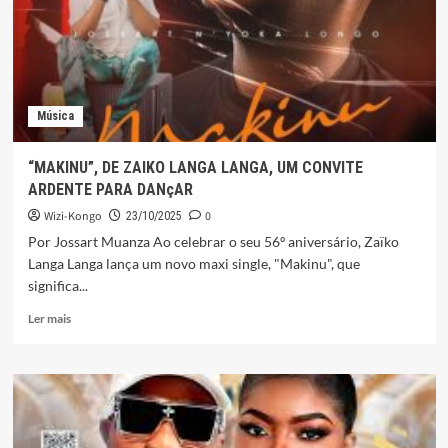
UMA
HISTÓRIA
DE
AMOR,
PERDA
E
Música
SUPERACÃO
EM
KIKONGO
“MAKINU”, DE ZAIKO LANGA LANGA, UM CONVITE
ARDENTE PARA DANçAR
Wizi-Kongo
0
23/10/2025
Por Jossart Muanza Ao celebrar o seu 56º aniversário, Zaïko
Langa Langa lança um novo maxi single, "Makinu", que
significa...
Leia
Ler mais
mais
sobre
“MAKINU”,
DE
ZAIKO
LANGA