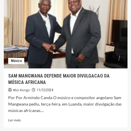
DO
ANTIGO
REI
DO
KONGO
RETRATADA
POR
ISAÍAS
NGOMA
Música
SAM MANGWANA DEFENDE MAIOR DIVULGACAO DA
MÚSICA AFRICANA
Wizi-Kongo
11/12/2024
Por Por Armindo Canda O músico e compositor angolano Sam
Mangwana pediu, terça-feira, em Luanda, maior divulgação das
músicas africanas....
Leia
Ler mais
mais
sobre