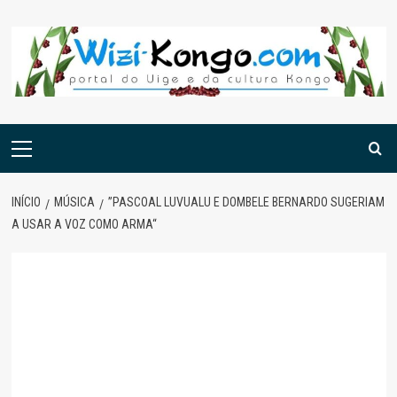
Skip
to
content
Menu
principal
INÍCIO
MÚSICA
”PASCOAL LUVUALU E DOMBELE BERNARDO SUGERIAM
A USAR A VOZ COMO ARMA“