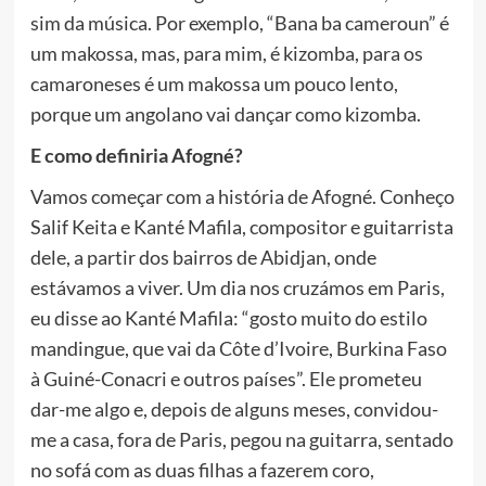
sim da música. Por exemplo, “Bana ba cameroun” é
um makossa, mas, para mim, é kizomba, para os
camaroneses é um makossa um pouco lento,
porque um angolano vai dançar como kizomba.
E como definiria Afogné?
Vamos começar com a história de Afogné. Conheço
Salif Keita e Kanté Mafila, compositor e guitarrista
dele, a partir dos bairros de Abidjan, onde
estávamos a viver. Um dia nos cruzámos em Paris,
eu disse ao Kanté Mafila: “gosto muito do estilo
mandingue, que vai da Côte d’Ivoire, Burkina Faso
à Guiné-Conacri e outros países”. Ele prometeu
dar-me algo e, depois de alguns meses, convidou-
me a casa, fora de Paris, pegou na guitarra, sentado
no sofá com as duas filhas a fazerem coro,