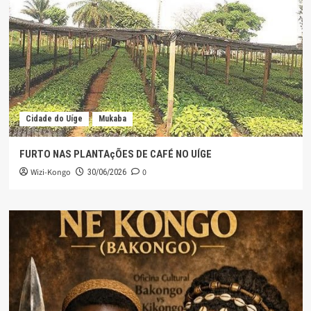
Cidade do Uíge
Mukaba
FURTO NAS PLANTAçÕES DE CAFÉ NO UÍGE
Wizi-Kongo
0
30/06/2026