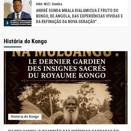
ANA-WIZI
Kimbele
COMANDANTE ARBERTO CORREIA NETO, FILHO DO
KIMBELE
4
ANA-WIZI
Zombo
História do Kongo
DADOS BIOGRÁFICOS DE AMBRÓSIO LUKOKI,
“NZAKIMWENA”
5
ANA-WIZI
Buengas
Noticias do Uige
NYOKA LONGO, ARTISTA CONGOLÊS DE ORIGEM
ANGOLANA
1
ANA-WIZI
Damba
SEBASTIÃO KIAKUMBO CANDIDATO AO COMITÉ DA
LUTA CONTRA O FEITiçO EM ANGOLA
História do Kongo
2