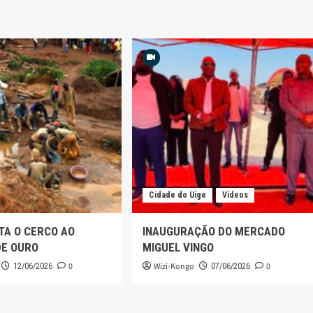
Cidade do Uíge
Vídeos
TA O CERCO AO
INAUGURAÇÃO DO MERCADO
DE OURO
MIGUEL VINGO
0
Wizi-Kongo
0
12/06/2026
07/06/2026