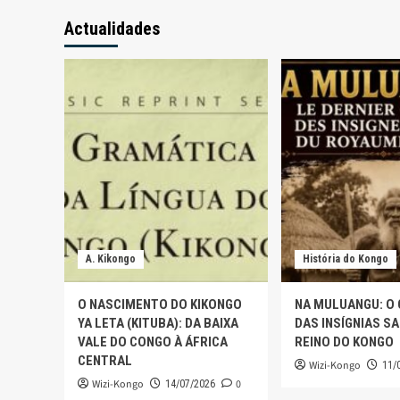
Actualidades
A. Kikongo
História do Kongo
O NASCIMENTO DO KIKONGO
NA MULUANGU: O
YA LETA (KITUBA): DA BAIXA
DAS INSÍGNIAS S
VALE DO CONGO À ÁFRICA
REINO DO KONGO
CENTRAL
Wizi-Kongo
11/
Wizi-Kongo
0
14/07/2026