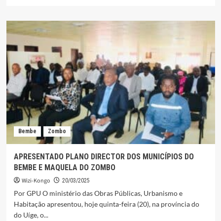
mais
sobre
PEDRO
BENGA
LIMA
“FOGUETÃO”
–
EM
PERCURSOS
ESPINHOSOS
(Memórias)
Bembe
Zombo
APRESENTADO PLANO DIRECTOR DOS MUNICÍPIOS DO
BEMBE E MAQUELA DO ZOMBO
Wizi-Kongo
20/03/2025
Por GPU O ministério das Obras Públicas, Urbanismo e
Habitação apresentou, hoje quinta-feira (20), na província do
do Uíge, o...