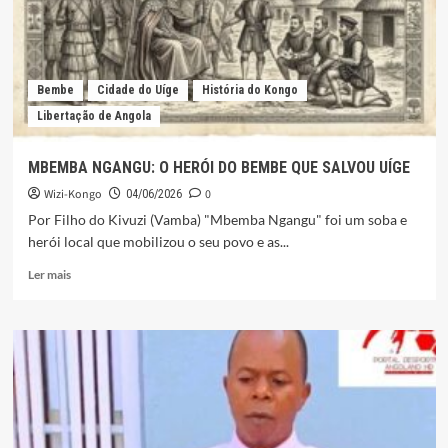
SACOS
DE
“LIAMBA”
POR
MEIO
Bembe
Cidade do Uíge
História do Kongo
DE
Libertação de Angola
INCINERAÇÃO
MBEMBA NGANGU: O HERÓI DO BEMBE QUE SALVOU UÍGE
Wizi-Kongo
0
04/06/2026
Por Filho do Kivuzi (Vamba) "Mbemba Ngangu" foi um soba e
herói local que mobilizou o seu povo e as...
Leia
Ler mais
mais
sobre
MBEMBA
NGANGU:
O
HERÓI
DO
BEMBE
QUE