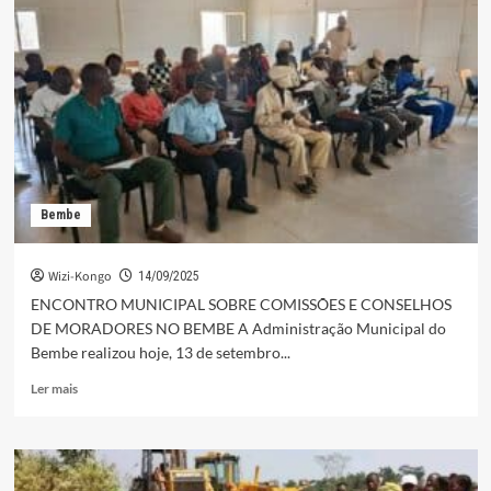
ACOMPANHAR
SERVIÇOS
DE
MELHORAMENTO
DA
VIA
DO
MASSELELE
QUE
LIGA
Bembe
SONGO
Á
BEMBE
Wizi-Kongo
14/09/2025
ENCONTRO MUNICIPAL SOBRE COMISSÕES E CONSELHOS
DE MORADORES NO BEMBE A Administração Municipal do
Bembe realizou hoje, 13 de setembro...
Leia
Ler mais
mais
sobre