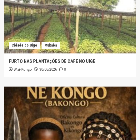
Cidade do Uíge
Mukaba
FURTO NAS PLANTAçÕES DE CAFÉ NO UÍGE
Wizi-Kongo
0
30/06/2026