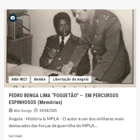
sobre
DESACTIVADA
LAVRA
DE
CANNABIS
SATIVA
E
DETIDA
PROPRIETÁRIA
NO
UÍGE
ANA-WIZI
Bembe
Libertação de Angola
PEDRO BENGA LIMA “FOGUETÃO” – EM PERCURSOS
ESPINHOSOS (Memórias)
Wizi-Kongo
30/04/2025
Angola - História & MPLA - O autor é um dos militares mais
destacados das forças de guerrilha do MPLA...
Leia
Ler mais