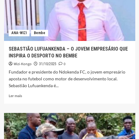
SALVOU
UÍGE
ANA-WIZI
Bembe
SEBASTIÃO LUFUANKENDA – O JOVEM EMPRESÁRIO QUE
INSPIRA O DESPORTO NO BEMBE
Wizi-Kongo
0
31/10/2025
Fundador e presidente do Ndokenda FC, o jovem empresário
aposta no futebol como motor de desenvolvimento local.
Sebastião Lufuankenda é...
Leia
Ler mais
mais
sobre
SEBASTIÃO
LUFUANKENDA
–
O
JOVEM