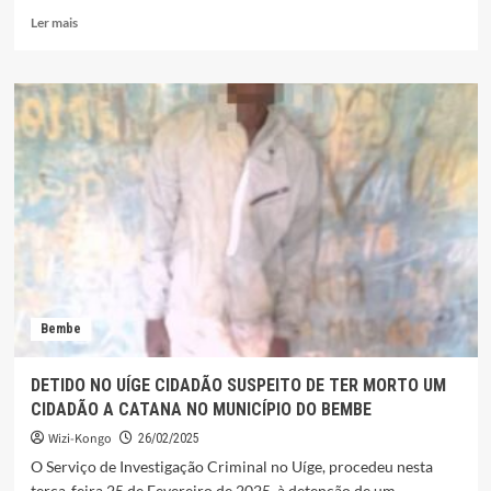
Leia
Ler mais
mais
sobre
APRESENTADO
PLANO
DIRECTOR
DOS
MUNICÍPIOS
DO
BEMBE
E
MAQUELA
DO
ZOMBO
Bembe
DETIDO NO UÍGE CIDADÃO SUSPEITO DE TER MORTO UM
CIDADÃO A CATANA NO MUNICÍPIO DO BEMBE
Wizi-Kongo
26/02/2025
O Serviço de Investigação Criminal no Uíge, procedeu nesta
terça-feira 25 de Fevereiro de 2025, à detenção de um