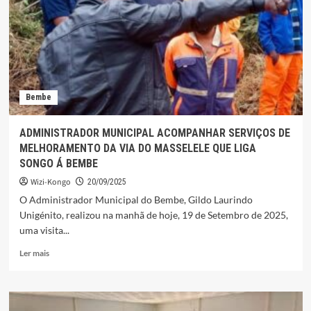
EMPRESÁRIO
QUE
INSPIRA
O
DESPORTO
NO
BEMBE
Bembe
ADMINISTRADOR MUNICIPAL ACOMPANHAR SERVIÇOS DE
MELHORAMENTO DA VIA DO MASSELELE QUE LIGA
SONGO Á BEMBE
Wizi-Kongo
20/09/2025
O Administrador Municipal do Bembe, Gildo Laurindo
Unigénito, realizou na manhã de hoje, 19 de Setembro de 2025,
uma visita...
Leia
Ler mais
mais
sobre
ADMINISTRADOR
MUNICIPAL