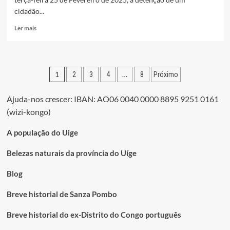
cidadão...
Leia
Ler mais
mais
sobre
DETIDO
NO
Paginação
1
…
2
3
4
8
Próximo
UÍGE
CIDADÃO
dos
SUSPEITO
Ajuda-nos crescer: IBAN: AO06 0040 0000 8895 9251 0161
conteúdos
DE
(wizi-kongo)
TER
MORTO
A população do Uige
UM
CIDADÃO
Belezas naturais da província do Uíge
A
CATANA
Blog
NO
MUNICÍPIO
DO
Breve historial de Sanza Pombo
BEMBE
Breve historial do ex-Distrito do Congo português