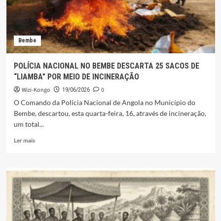
Bembe
POLÍCIA NACIONAL NO BEMBE DESCARTA 25 SACOS DE
“LIAMBA” POR MEIO DE INCINERAÇÃO
Wizi-Kongo
0
19/06/2026
O Comando da Polícia Nacional de Angola no Município do
Bembe, descartou, esta quarta-feira, 16, através de incineração,
um total...
Leia
Ler mais
mais
sobre
POLÍCIA
NACIONAL
NO
BEMBE
DESCARTA
25