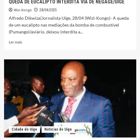
QUEDA DE EUCALIPTO INTERDITA VIA DE NEGAGE/UIGE
Wizi-Kongo
28/04/2025
Alfredo Dikwiza|Jornalista Uíge, 28/04 (Wizi-Kongo)- A queda
de um eucalipto nas mediações da bomba de combustível
(Pumangol/aviário, deixou interdita a...
Leia
Ler mais
mais
sobre
QUEDA
DE
EUCALIPTO
INTERDITA
VIA
DE
NEGAGE/UIGE
Cidade do Uíge
Noticias do Uige