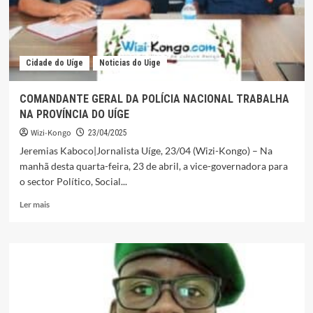
DE
SEGURANÇA
DO
POSTO
Cidade do Uíge
Noticias do Uige
FRONTEIRIÇO
DO
KIMBATA
COMANDANTE GERAL DA POLÍCIA NACIONAL TRABALHA
NA PROVÍNCIA DO UÍGE
Wizi-Kongo
23/04/2025
Jeremias Kaboco|Jornalista Uíge, 23/04 (Wizi-Kongo) – Na
manhã desta quarta-feira, 23 de abril, a vice-governadora para
o sector Político, Social...
Leia
Ler mais
mais
sobre
COMANDANTE
GERAL
DA
POLÍCIA
NACIONAL
TRABALHA