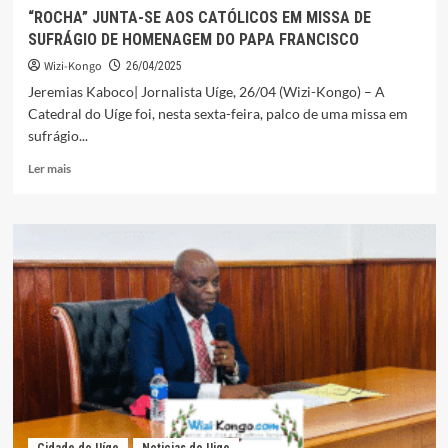
“ROCHA” JUNTA-SE AOS CATÓLICOS EM MISSA DE
SUFRÁGIO DE HOMENAGEM DO PAPA FRANCISCO
Wizi-Kongo
26/04/2025
Jeremias Kaboco| Jornalista Uíge, 26/04 (Wizi-Kongo) – A
Catedral do Uíge foi, nesta sexta-feira, palco de uma missa em
sufrágio...
Leia
Ler mais
mais
sobre
“ROCHA”
JUNTA-
SE
AOS
CATÓLICOS
EM
MISSA
DE
SUFRÁGIO
DE
HOMENAGEM
DO