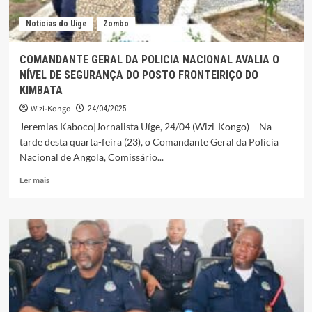
SEGUNDA
Noticias do Uige
Zombo
REUNIÃO
ORDINÁRIA
2025
COMANDANTE GERAL DA POLICIA NACIONAL AVALIA O
NÍVEL DE SEGURANÇA DO POSTO FRONTEIRIÇO DO
KIMBATA
Wizi-Kongo
24/04/2025
Jeremias Kaboco|Jornalista Uíge, 24/04 (Wizi-Kongo) – Na
tarde desta quarta-feira (23), o Comandante Geral da Polícia
Nacional de Angola, Comissário...
Leia
Ler mais
mais
sobre
COMANDANTE
GERAL
DA
POLICIA
NACIONAL
AVALIA
O
NÍVEL