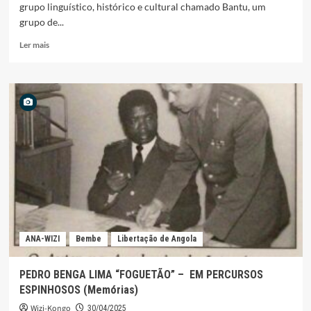
grupo linguístico, histórico e cultural chamado Bantu, um
grupo de...
Leia
Ler mais
mais
sobre
DIKENGA
DIA
KONGO
–
A
COSMOLOGIA
BAKONGO
ANA-WIZI
Bembe
Libertação de Angola
PEDRO BENGA LIMA “FOGUETÃO” – EM PERCURSOS
ESPINHOSOS (Memórias)
Wizi-Kongo
30/04/2025