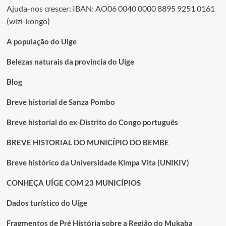
dos
“LADRÕES
Ajuda-nos crescer: IBAN: AO06 0040 0000 8895 9251 0161
conteúdos
ROUBAM
(wizi-kongo)
DOCUMENTOS
E
A população do Uige
QUEIMAM”
Belezas naturais da província do Uíge
Blog
Breve historial de Sanza Pombo
Breve historial do ex-Distrito do Congo português
BREVE HISTORIAL DO MUNICÍPIO DO BEMBE
Breve histórico da Universidade Kimpa Vita (UNIKIV)
CONHEÇA UÍGE COM 23 MUNICÍPIOS
Dados turístico do Uíge
Fragmentos de Pré História sobre a Região do Mukaba