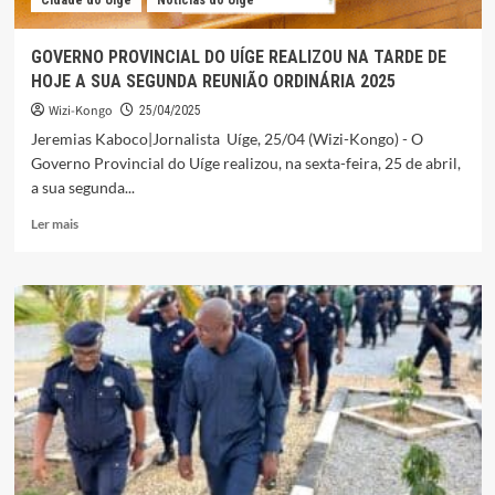
Cidade do Uíge
Noticias do Uige
PAPA
FRANCISCO
GOVERNO PROVINCIAL DO UÍGE REALIZOU NA TARDE DE
HOJE A SUA SEGUNDA REUNIÃO ORDINÁRIA 2025
Wizi-Kongo
25/04/2025
Jeremias Kaboco|Jornalista Uíge, 25/04 (Wizi-Kongo) - O
Governo Provincial do Uíge realizou, na sexta-feira, 25 de abril,
a sua segunda...
Leia
Ler mais
mais
sobre
GOVERNO
PROVINCIAL
DO
UÍGE
REALIZOU
NA
TARDE
DE
HOJE
A
SUA