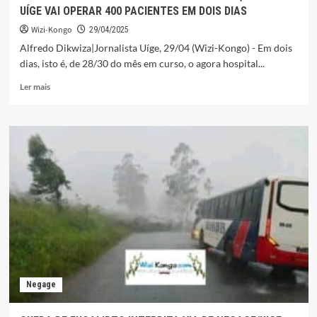
UÍGE VAI OPERAR 400 PACIENTES EM DOIS DIAS
Wizi-Kongo
29/04/2025
Alfredo Dikwiza|Jornalista Uíge, 29/04 (Wizi-Kongo) - Em dois
dias, isto é, de 28/30 do mês em curso, o agora hospital...
Leia
Ler mais
mais
sobre
ANTIGO
CENTRO
OFTALMOLÓGICO
DO
BUNGO,
AGORA
NO
UÍGE
VAI
OPERAR
400
PACIENTES
Negage
EM
DOIS
DIAS