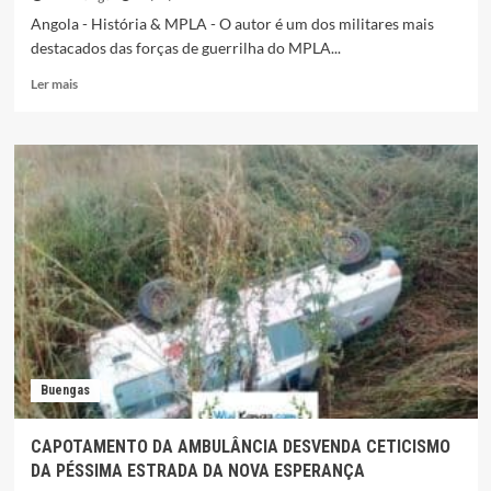
Angola - História & MPLA - O autor é um dos militares mais
destacados das forças de guerrilha do MPLA...
Leia
Ler mais
mais
sobre
PEDRO
BENGA
LIMA
“FOGUETÃO”
–
EM
PERCURSOS
ESPINHOSOS
(Memórias)
Buengas
CAPOTAMENTO DA AMBULÂNCIA DESVENDA CETICISMO
DA PÉSSIMA ESTRADA DA NOVA ESPERANÇA