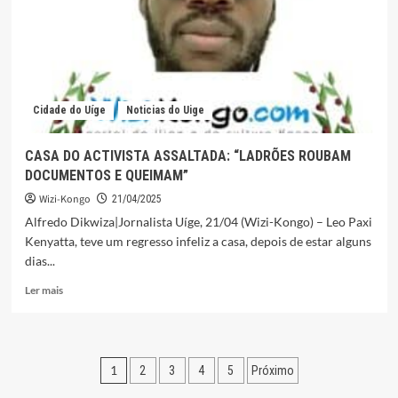
NA
PROVÍNCIA
DO
UÍGE
Cidade do Uíge
Noticias do Uige
CASA DO ACTIVISTA ASSALTADA: “LADRÕES ROUBAM
DOCUMENTOS E QUEIMAM”
Wizi-Kongo
21/04/2025
Alfredo Dikwiza|Jornalista Uíge, 21/04 (Wizi-Kongo) – Leo Paxi
Kenyatta, teve um regresso infeliz a casa, depois de estar alguns
dias...
Leia
Ler mais
mais
sobre
CASA
DO
Paginação
1
2
3
4
5
Próximo
ACTIVISTA
ASSALTADA: