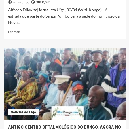
Wizi-Kongo
30/04/2025
Alfredo Dikwiza|Jornalista Uíge, 30/04 (Wizi-Kongo) - A
estrada que parte do Sanza Pombo para a sede do município da
Nova...
Leia
Ler mais
mais
sobre
CAPOTAMENTO
DA
AMBULÂNCIA
DESVENDA
CETICISMO
DA
PÉSSIMA
ESTRADA
DA
NOVA
ESPERANÇA
Noticias do Uige
ANTIGO CENTRO OFTALMOLÓGICO DO BUNGO, AGORA NO