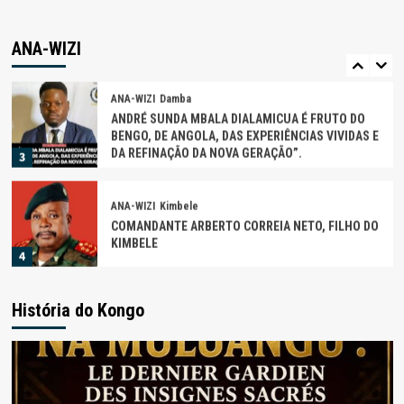
ANA-WIZI
Damba
SEBASTIÃO KIAKUMBO CANDIDATO AO COMITÉ DA
LUTA CONTRA O FEITiçO EM ANGOLA
ANA-WIZI
2
ANA-WIZI
Damba
ANDRÉ SUNDA MBALA DIALAMICUA É FRUTO DO
BENGO, DE ANGOLA, DAS EXPERIÊNCIAS VIVIDAS E
DA REFINAÇÃO DA NOVA GERAÇÃO”.
3
ANA-WIZI
Kimbele
COMANDANTE ARBERTO CORREIA NETO, FILHO DO
KIMBELE
4
ANA-WIZI
Zombo
História do Kongo
DADOS BIOGRÁFICOS DE AMBRÓSIO LUKOKI,
“NZAKIMWENA”
5
ANA-WIZI
Buengas
Noticias do Uige