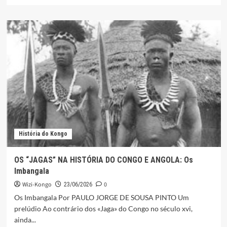
mais
sobre
O
SIGNIFICADO
DOS
NOMES
DOS
BAKONGO
História do Kongo
OS “JAGAS” NA HISTÓRIA DO CONGO E ANGOLA: Os
Imbangala
Wizi-Kongo
0
23/06/2026
Os Imbangala Por PAULO JORGE DE SOUSA PINTO Um
prelúdio Ao contrário dos «Jaga» do Congo no século xvi,
ainda...