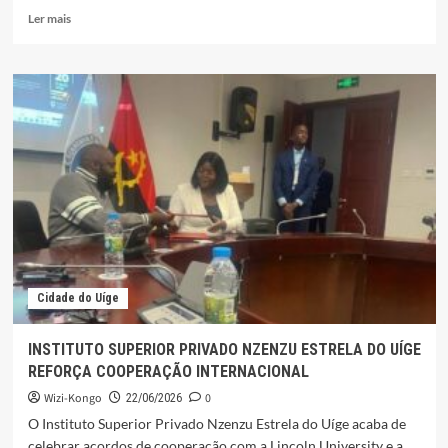
Leia
Ler mais
mais
sobre
OS
“JAGAS”
NA
HISTÓRIA
DO
CONGO
E
ANGOLA:
Os
Imbangala
Cidade do Uíge
INSTITUTO SUPERIOR PRIVADO NZENZU ESTRELA DO UÍGE
REFORÇA COOPERAÇÃO INTERNACIONAL
Wizi-Kongo
0
22/06/2026
O Instituto Superior Privado Nzenzu Estrela do Uíge acaba de
celebrar acordos de cooperação com a Lincoln University e a...