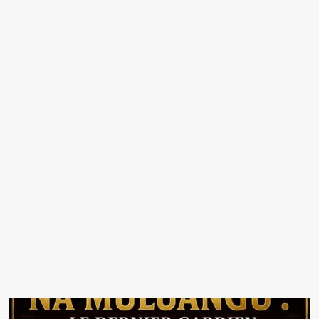
KIKONGO
YA
LETA
(KITUBA):
DA
BAIXA
VALE
DO
CONGO
À
ÁFRICA
CENTRAL