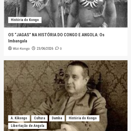
DADOS BIOGRÁFICOS DE AMBRÓSIO LUKOKI,
“NZAKIMWENA”
5
História do Kongo
OS “JAGAS” NA HISTÓRIA DO CONGO E ANGOLA: Os
Imbangala
Wizi-Kongo
0
23/06/2026
A. Kikongo
Cultura
Damba
História do Kongo
Libertação de Angola