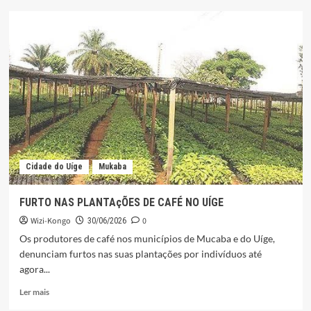
ADMINISTRAÇÃO
MUNICIPAL
REALIZA
VISITA
TURÍSTICA
AO
LOCAL
QUE
DÁ
ORIGEM
AO
NOME
Cidade do Uíge
Mukaba
NEGAGE
FURTO NAS PLANTAçÕES DE CAFÉ NO UÍGE
Wizi-Kongo
0
30/06/2026
Os produtores de café nos municípios de Mucaba e do Uíge,
denunciam furtos nas suas plantações por indivíduos até
agora...
Leia
Ler mais
mais