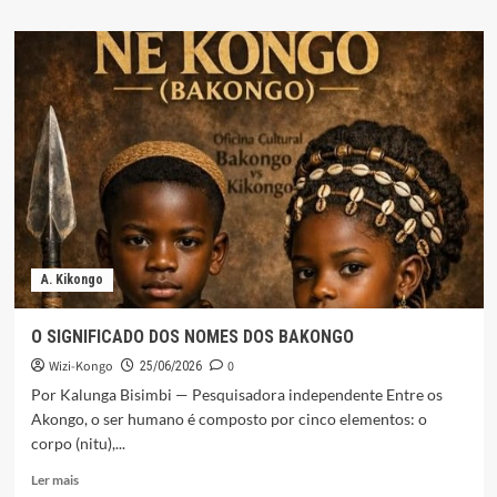
sobre
FURTO
NAS
PLANTAçÕES
DE
CAFÉ
NO
UÍGE
A. Kikongo
O SIGNIFICADO DOS NOMES DOS BAKONGO
Wizi-Kongo
0
25/06/2026
Por Kalunga Bisimbi — Pesquisadora independente Entre os
Akongo, o ser humano é composto por cinco elementos: o
corpo (nitu),...
Leia
Ler mais