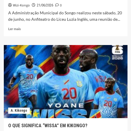
Wizi-Kongo
0
21/06/2026
A Administração Municipal do Songo realizou neste sábado, 20
de junho, no Anfiteatro do Liceu Luzia Inglês, uma reunião de...
Leia
Ler mais
mais
sobre
ADMINISTRAÇÃO
MUNICIPAL
DO
SONGO
AUSCULTA
FILHOS,
AMIGOS
E
NATURAIS
SOBRE
AS
FESTIVIDADES
A. Kikongo
DOS
103
ANOS
O QUE SIGNIFICA “WISSA” EM KIKONGO?
DA