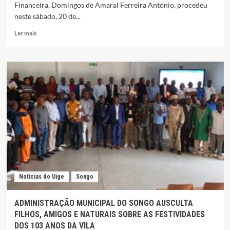
Financeira, Domingos de Amaral Ferreira António, procedeu
neste sábado, 20 de...
Leia
Ler mais
mais
sobre
ADMINISTRADOR
ADJUNTO
ENCERRA
CICLO
DE
FORMAÇÃO
DE
FACILITADORES
DAS
ESCOLAS
DE
CAMPO
Noticias do Uige
Songo
ADMINISTRAÇÃO MUNICIPAL DO SONGO AUSCULTA
FILHOS, AMIGOS E NATURAIS SOBRE AS FESTIVIDADES
DOS 103 ANOS DA VILA