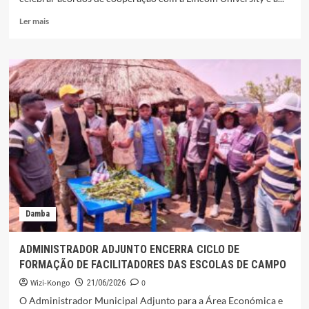
Leia
Ler mais
mais
sobre
INSTITUTO
SUPERIOR
PRIVADO
NZENZU
ESTRELA
DO
UÍGE
REFORÇA
COOPERAÇÃO
INTERNACIONAL
Damba
ADMINISTRADOR ADJUNTO ENCERRA CICLO DE
FORMAÇÃO DE FACILITADORES DAS ESCOLAS DE CAMPO
Wizi-Kongo
0
21/06/2026
O Administrador Municipal Adjunto para a Área Económica e