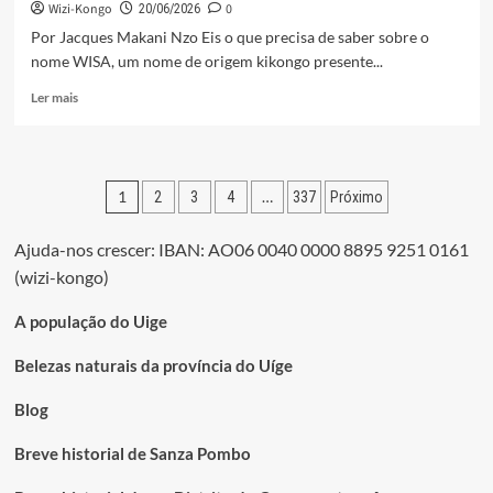
Wizi-Kongo
0
VILA
20/06/2026
Por Jacques Makani Nzo Eis o que precisa de saber sobre o
nome WISA, um nome de origem kikongo presente...
Leia
Ler mais
mais
sobre
O
QUE
Paginação
1
…
2
3
4
337
Próximo
SIGNIFICA
“WISSA”
dos
EM
Ajuda-nos crescer: IBAN: AO06 0040 0000 8895 9251 0161
conteúdos
KIKONGO?
(wizi-kongo)
A população do Uige
Belezas naturais da província do Uíge
Blog
Breve historial de Sanza Pombo