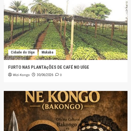
Cidade do Uíge
Mukaba
FURTO NAS PLANTAçÕES DE CAFÉ NO UÍGE
Wizi-Kongo
0
30/06/2026