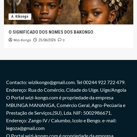
A. Kikongo
O SIGNIFICADO DOS NOMES DOS BAKONGO
Wizi-Kongo
0
25/06/2026
Contacto: wizikongo@gmail.com. Tel 00244 922 722 479.
Endereço: Rua do Comércio, Cidade do Uíge. Uíge/Angola
O Portal wizi-kongo.com é propriedade da empresa
MBUNGA MANANGA, Comércio Geral, Agro-Pecúaria e
Prestação de Serviços,(SU), Lda. NIF: 5002986671.
Endereço: Zango IV / Calumbo, Icolo e Bengo. e-mail:
legoza@gmail.com
O Portal wizi-kongo.com é propriedade da empresa