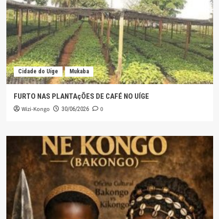
Cidade do Uíge
Mukaba
FURTO NAS PLANTAçÕES DE CAFÉ NO UÍGE
Wizi-Kongo
0
30/06/2026