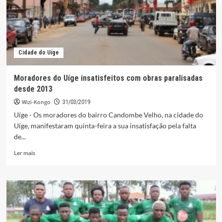
dos
Bantu
no
Brasil
conheceu
Cidade do Uíge
sua
Monarca
Moradores do Uíge insatisfeitos com obras paralisadas
desde 2013
Wizi-Kongo
31/03/2019
Uíge - Os moradores do bairro Candombe Velho, na cidade do
Uíge, manifestaram quinta-feira a sua insatisfação pela falta
de...
Leia
Ler mais
mais
sobre
Moradores
do
Uíge
insatisfeitos
com