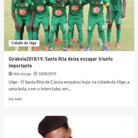
obras
paralisadas
desde
2013
Cidade do Uíge
Girabola2018/19: Santa Rita deixa escapar triunfo
importante
Wizi-Kongo
30/03/2019
Uíge - O Santa Rita de Cássia empatou hoje, na cidade do Uíge, a
uma bola, com o Interclube, em...
Leia
Ler mais
mais
sobre
Girabola2018/19:
Santa
Rita
deixa