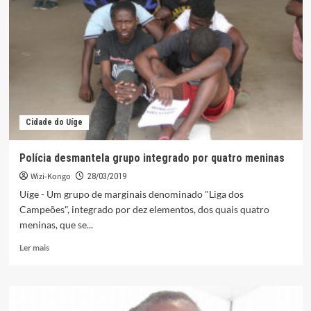
com
mais
de
quatro
mil
litros
de
petróleo
no
Cidade do Uíge
Zaire
Polícia desmantela grupo integrado por quatro meninas
Wizi-Kongo
28/03/2019
Uíge - Um grupo de marginais denominado "Liga dos
Campeões", integrado por dez elementos, dos quais quatro
meninas, que se...
Leia
Ler mais
mais
sobre
Polícia
desmantela