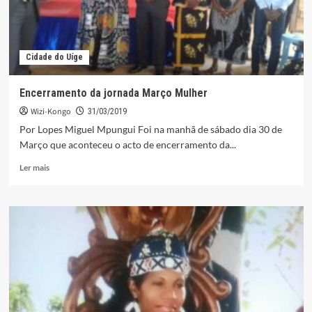
Cidade do Uíge
Encerramento da jornada Março Mulher
Wizi-Kongo
31/03/2019
Por Lopes Miguel Mpungui Foi na manhã de sábado dia 30 de
Março que aconteceu o acto de encerramento da...
Leia
Ler mais
mais
sobre
Encerramento
da
jornada
Março
Mulher