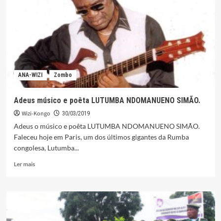
escapar
triunfo
importante
ANA-WIZI
Zombo
Adeus músico e poêta LUTUMBA NDOMANUENO SIMÃO.
Wizi-Kongo
30/03/2019
Adeus o músico e poêta LUTUMBA NDOMANUENO SIMÃO.
Faleceu hoje em Paris, um dos últimos gigantes da Rumba
congolesa, Lutumba...
Leia
Ler mais
mais
sobre
Adeus
músico
e
poêta