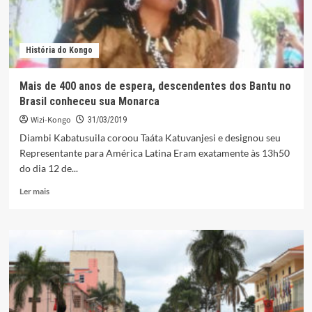
História do Kongo
Mais de 400 anos de espera, descendentes dos Bantu no
Brasil conheceu sua Monarca
Wizi-Kongo
31/03/2019
Diambi Kabatusuila coroou Taáta Katuvanjesi e designou seu
Representante para América Latina Eram exatamente às 13h50
do dia 12 de...
Leia
Ler mais
mais
sobre
Mais
de
400
anos
de
espera,
descendentes