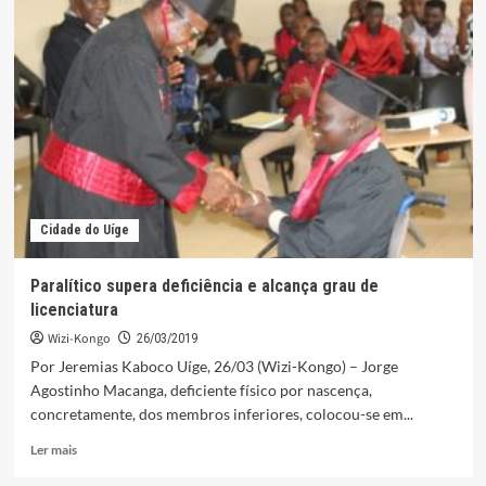
de
200
casas
com
torneiras
de
água
seca
na
Damba
Cidade do Uíge
Paralítico supera deficiência e alcança grau de
licenciatura
Wizi-Kongo
26/03/2019
Por Jeremias Kaboco Uíge, 26/03 (Wizi-Kongo) – Jorge
Agostinho Macanga, deficiente físico por nascença,
concretamente, dos membros inferiores, colocou-se em...
Leia
Ler mais
mais