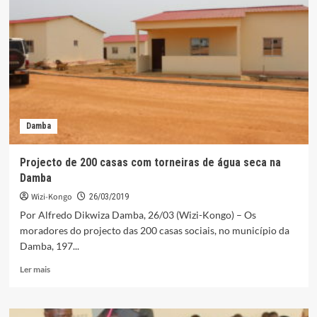
Mamã
da
Damba
sempre
solidária
Damba
Projecto de 200 casas com torneiras de água seca na
Damba
Wizi-Kongo
26/03/2019
Por Alfredo Dikwiza Damba, 26/03 (Wizi-Kongo) – Os
moradores do projecto das 200 casas sociais, no município da
Damba, 197...
Leia
Ler mais
mais
sobre
Projecto