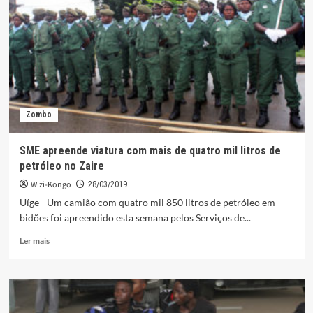
LUTUMBA
NDOMANUENO
SIMÃO.
Zombo
SME apreende viatura com mais de quatro mil litros de
petróleo no Zaire
Wizi-Kongo
28/03/2019
Uíge - Um camião com quatro mil 850 litros de petróleo em
bidões foi apreendido esta semana pelos Serviços de...
Leia
Ler mais
mais
sobre
SME
apreende
viatura