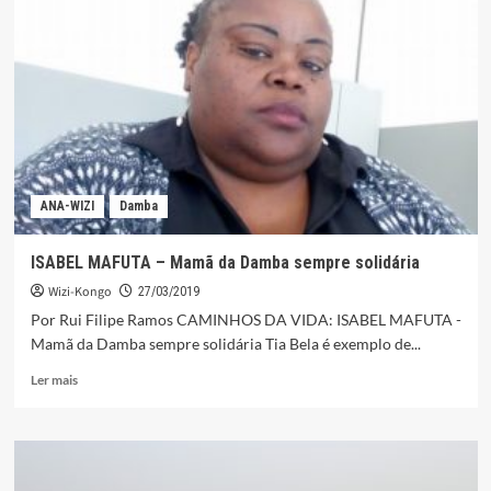
grupo
integrado
por
quatro
meninas
ANA-WIZI
Damba
ISABEL MAFUTA – Mamã da Damba sempre solidária
Wizi-Kongo
27/03/2019
Por Rui Filipe Ramos CAMINHOS DA VIDA: ISABEL MAFUTA -
Mamã da Damba sempre solidária Tia Bela é exemplo de...
Leia
Ler mais
mais
sobre
ISABEL
MAFUTA
–