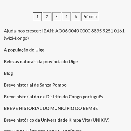
sobre
Paralítico
supera
Paginação
1
2
3
4
5
Próximo
deficiência
e
dos
alcança
Ajuda-nos crescer: IBAN: AO06 0040 0000 8895 9251 0161
conteúdos
grau
(wizi-kongo)
de
licenciatura
A população do Uige
Belezas naturais da província do Uíge
Blog
Breve historial de Sanza Pombo
Breve historial do ex-Distrito do Congo português
BREVE HISTORIAL DO MUNICÍPIO DO BEMBE
Breve histórico da Universidade Kimpa Vita (UNIKIV)