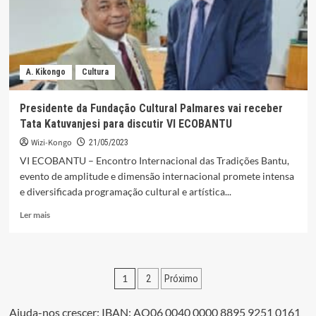
A. Kikongo
Cultura
Presidente da Fundação Cultural Palmares vai receber
Tata Katuvanjesi para discutir VI ECOBANTU
Wizi-Kongo
21/05/2023
VI ECOBANTU – Encontro Internacional das Tradições Bantu,
evento de amplitude e dimensão internacional promete intensa
e diversificada programação cultural e artística...
Leia
Ler mais
mais
sobre
Presidente
da
Paginação
1
2
Próximo
Fundação
Cultural
dos
Palmares
Ajuda-nos crescer: IBAN: AO06 0040 0000 8895 9251 0161