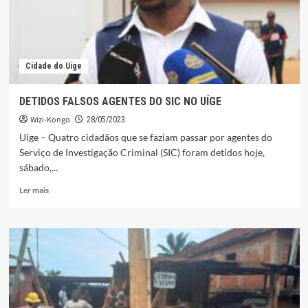
A
COMPREENSÃO
DA
ANGOLA
COLONIAL
Cidade do Uíge
E
PÓS-
COLONIAL.
DETIDOS FALSOS AGENTES DO SIC NO UÍGE
Wizi-Kongo
28/05/2023
Uíge – Quatro cidadãos que se faziam passar por agentes do
Serviço de Investigação Criminal (SIC) foram detidos hoje,
sábado,...
Leia
Ler mais
mais
sobre
DETIDOS
FALSOS
AGENTES
DO
SIC
NO
UÍGE