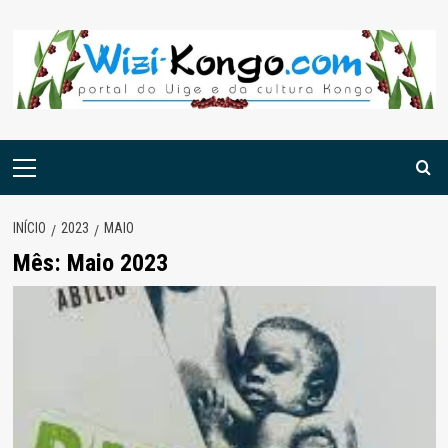
Skip
to
content
Menu
principal
INÍCIO
2023
MAIO
Mês:
Maio 2023