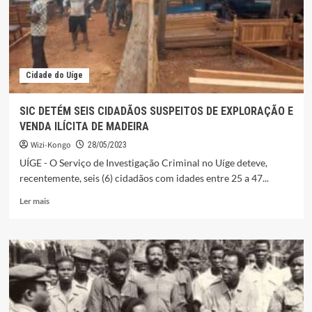
Cidade do Uíge
SIC DETÉM SEIS CIDADÃOS SUSPEITOS DE EXPLORAÇÃO E
VENDA ILÍCITA DE MADEIRA
Wizi-Kongo
28/05/2023
UÍGE - O Serviço de Investigação Criminal no Uíge deteve,
recentemente, seis (6) cidadãos com idades entre 25 a 47...
Leia
Ler mais
mais
sobre
SIC
DETÉM
SEIS
CIDADÃOS
SUSPEITOS
DE