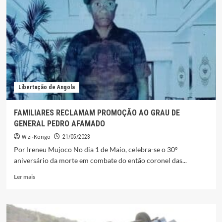
FELISBERTO
MONIMAMBU
(COMANDANTE
SPARTACUS)
Libertação de Angola
FAMILIARES RECLAMAM PROMOÇÃO AO GRAU DE
GENERAL PEDRO AFAMADO
Wizi-Kongo
21/05/2023
Por Ireneu Mujoco No dia 1 de Maio, celebra-se o 30º
aniversário da morte em combate do então coronel das...
Leia
Ler mais
mais
sobre
FAMILIARES
RECLAMAM