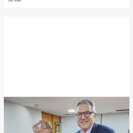
Ler mais
mais
sobre
ESTANCAMENTO
DE
RAVINAS
VAI
MELHORAR
CIRCULAÇÃO
RODOVIÁRIA
NA
REGIÃO
DE
SANZA
POMBO