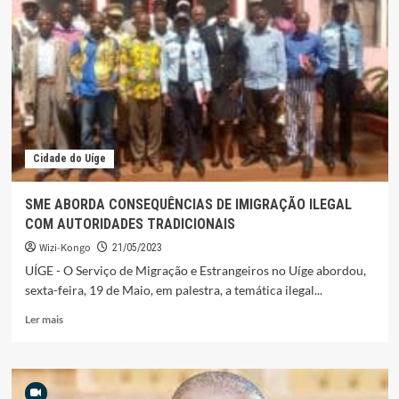
CAUSAM
90
MORTES
EM
UM
ANO
Cidade do Uíge
SME ABORDA CONSEQUÊNCIAS DE IMIGRAÇÃO ILEGAL
COM AUTORIDADES TRADICIONAIS
Wizi-Kongo
21/05/2023
UÍGE - O Serviço de Migração e Estrangeiros no Uíge abordou,
sexta-feira, 19 de Maio, em palestra, a temática ilegal...
Leia
Ler mais
mais
sobre
SME
ABORDA