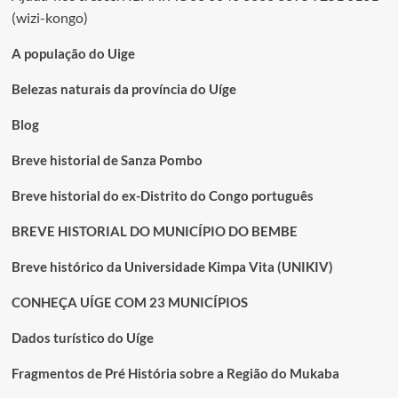
conteúdos
vai
(wizi-kongo)
receber
Tata
A população do Uige
Katuvanjesi
para
Belezas naturais da província do Uíge
discutir
VI
Blog
ECOBANTU
Breve historial de Sanza Pombo
Breve historial do ex-Distrito do Congo português
BREVE HISTORIAL DO MUNICÍPIO DO BEMBE
Breve histórico da Universidade Kimpa Vita (UNIKIV)
CONHEÇA UÍGE COM 23 MUNICÍPIOS
Dados turístico do Uíge
Fragmentos de Pré História sobre a Região do Mukaba