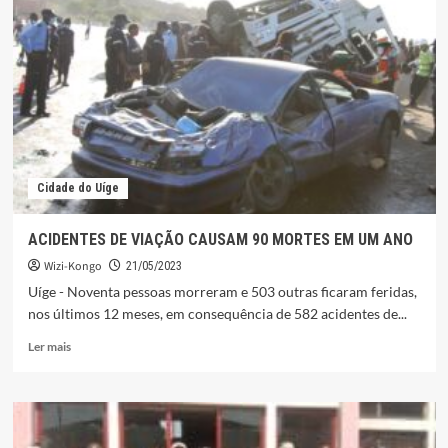
PROMOÇÃO
AO
GRAU
DE
GENERAL
PEDRO
AFAMADO
Cidade do Uíge
ACIDENTES DE VIAÇÃO CAUSAM 90 MORTES EM UM ANO
Wizi-Kongo
21/05/2023
Uíge - Noventa pessoas morreram e 503 outras ficaram feridas,
nos últimos 12 meses, em consequência de 582 acidentes de...
Leia
Ler mais
mais
sobre
ACIDENTES
DE
VIAÇÃO