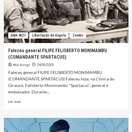
EXPLORAÇÃO
E
VENDA
ILÍCITA
DE
MADEIRA
ANA-WIZI
Libertação de Angola
Zombo
Faleceu general FILIPE FELISBERTO MONIMAMBU
(COMANDANTE SPARTACUS)
Wizi-Kongo
24/05/2023
Faleceu general FILIPE FELISBERTO MONIMAMBU
(COMANDANTE SPARTACUS) Faleceu hoje, na Clínica do
Girassol, Felisberto Monimambu "Spartacus", general e
embaixador. Durante...
Leia
Ler mais
mais
sobre
Faleceu
general
FILIPE