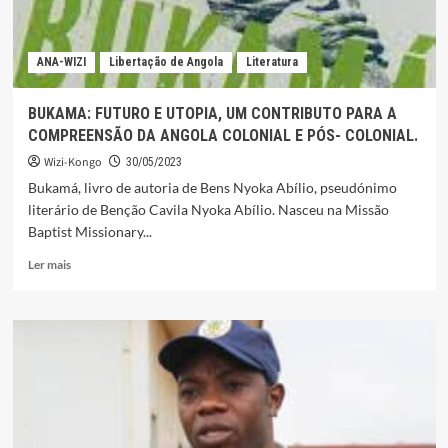
ANA-WIZI
Libertação de Angola
Literatura
BUKAMA: FUTURO E UTOPIA, UM CONTRIBUTO PARA A
COMPREENSÃO DA ANGOLA COLONIAL E PÓS- COLONIAL.
Wizi-Kongo
30/05/2023
Bukamá, livro de autoria de Bens Nyoka Abílio, pseudónimo
literário de Benção Cavila Nyoka Abílio. Nasceu na Missão
Baptist Missionary...
Leia
Ler mais
mais
sobre
BUKAMA:
FUTURO
E
UTOPIA,
UM
CONTRIBUTO
PARA