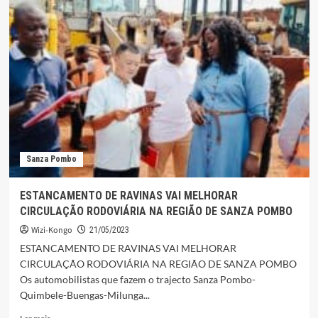
DO
UÍGE
LEVA
OS
JOVENS
A
VISITAR
OBRAS
DE
MEDIATECA
(VÍDEOS)
Sanza Pombo
ESTANCAMENTO DE RAVINAS VAI MELHORAR
CIRCULAÇÃO RODOVIÁRIA NA REGIÃO DE SANZA POMBO
Wizi-Kongo
21/05/2023
ESTANCAMENTO DE RAVINAS VAI MELHORAR
CIRCULAÇÃO RODOVIÁRIA NA REGIÃO DE SANZA POMBO
Os automobilistas que fazem o trajecto Sanza Pombo-
Quimbele-Buengas-Milunga...
Leia