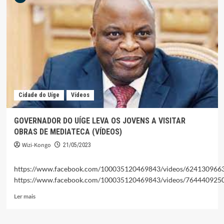
CONSEQUÊNCIAS
DE
IMIGRAÇÃO
ILEGAL
COM
AUTORIDADES
TRADICIONAIS
Cidade do Uíge
Vídeos
GOVERNADOR DO UÍGE LEVA OS JOVENS A VISITAR
OBRAS DE MEDIATECA (VÍDEOS)
Wizi-Kongo
21/05/2023
https://www.facebook.com/100035120469843/videos/624130966
https://www.facebook.com/100035120469843/videos/764440925
Leia
Ler mais
mais
sobre
GOVERNADOR