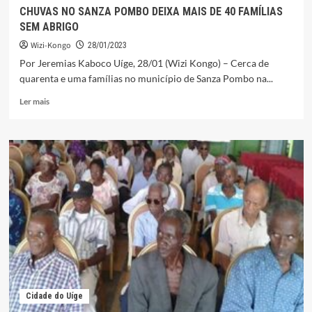
CHUVAS NO SANZA POMBO DEIXA MAIS DE 40 FAMÍLIAS
SEM ABRIGO
Wizi-Kongo
28/01/2023
Por Jeremias Kaboco Uíge, 28/01 (Wizi Kongo) – Cerca de
quarenta e uma famílias no município de Sanza Pombo na...
Leia
Ler mais
mais
sobre
CHUVAS
NO
SANZA
POMBO
DEIXA
MAIS
DE
40
FAMÍLIAS
SEM
ABRIGO
Cidade do Uíge