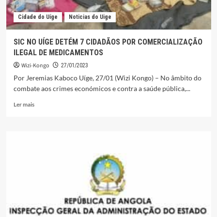
Cidade do Uíge
Noticias do Uige
SIC NO UÍGE DETÉM 7 CIDADÃOS POR COMERCIALIZAÇÃO
ILEGAL DE MEDICAMENTOS
Wizi-Kongo
27/01/2023
Por Jeremias Kaboco Uíge, 27/01 (Wizi Kongo) – No âmbito do
combate aos crimes económicos e contra a saúde pública,...
Leia
Ler mais
mais
sobre
SIC
NO
UÍGE
DETÉM
7
CIDADÃOS
POR
COMERCIALIZAÇÃO
ILEGAL
DE