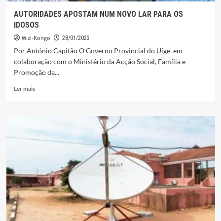
AUTORIDADES APOSTAM NUM NOVO LAR PARA OS
IDOSOS
Wizi-Kongo
28/01/2023
Por António Capitão O Governo Provincial do Uíge, em
colaboração com o Ministério da Acção Social, Família e
Promoção da...
Leia
Ler mais
mais
sobre
AUTORIDADES
APOSTAM
NUM
NOVO
LAR
PARA
OS
IDOSOS