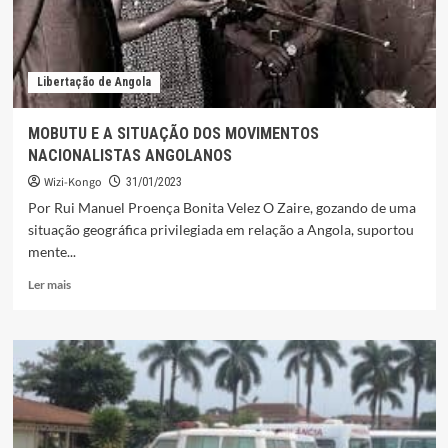
Libertação de Angola
MOBUTU E A SITUAÇÃO DOS MOVIMENTOS
NACIONALISTAS ANGOLANOS
Wizi-Kongo
31/01/2023
Por Rui Manuel Proença Bonita Velez O Zaire, gozando de uma
situação geográfica privilegiada em relação a Angola, suportou
mente...
Leia
Ler mais
mais
sobre
MOBUTU
E
A
SITUAÇÃO
DOS
MOVIMENTOS