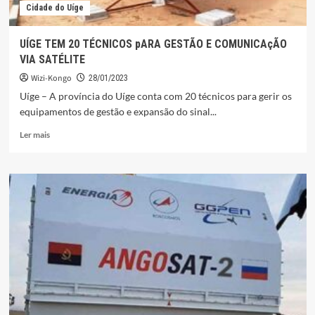
Cidade do Uíge
UÍGE TEM 20 TÉCNICOS pARA GESTÃO E COMUNICAçÃO
VIA SATÉLITE
Wizi-Kongo
28/01/2023
Uíge – A província do Uíge conta com 20 técnicos para gerir os
equipamentos de gestão e expansão do sinal...
Leia
Ler mais
mais
sobre
UÍGE
TEM
20
TÉCNICOS
pARA
GESTÃO
E
COMUNICAçÃO
VIA
SATÉLITE