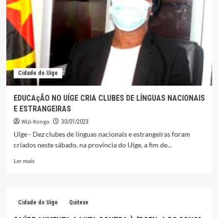
AUMERNTO
NO
UÍGE
Cidade do Uíge
EDUCAçÃO NO UÍGE CRIA CLUBES DE LÍNGUAS NACIONAIS
E ESTRANGEIRAS
Wizi-Kongo
30/01/2023
Uíge - Dez clubes de línguas nacionais e estrangeiras foram
criados neste sábado, na província do Uíge, a fim de...
Leia
Ler mais
mais
sobre
EDUCAçÃO
NO
Cidade do Uíge
Quitexe
UÍGE
CRIA