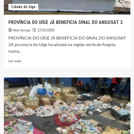
Cidade do Uíge
PROVÍNCIA DO UÍGE JÁ BENEFICIA SINAL DO ANGOSAT 2
Wizi-Kongo
27/01/2023
PROVÍNCIA DO UÍGE JÁ BENEFICIA DO SINAL DO ANGOSAT
2A província do Uíge localizada na região norte de Angola,
numa...
Leia
Ler mais
mais
sobre
PROVÍNCIA
DO
UÍGE
JÁ
BENEFICIA
SINAL
DO
ANGOSAT
2