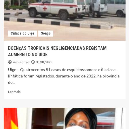
NACIONALISTAS
ANGOLANOS
Cidade do Uíge
Songo
DOENçAS TROPICAIS NEGLIGENCIADAS REGISTAM
AUMERNTO NO UÍGE
Wizi-Kongo
31/01/2023
Uíge – Quatrocentos 81 casos de esquistossomose e filariose
linfática foram registados, durante o ano de 2022, na província
do...
Leia
Ler mais
mais
sobre
DOENçAS
TROPICAIS
NEGLIGENCIADAS
REGISTAM