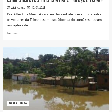
SAÚDE AUMENTA A LUTA CONTRA À “DOENçA DO SONO”
CLUBES
Wizi-Kongo
DE
30/01/2023
LÍNGUAS
Por Albertina Miezi As acções de combate preventivo contra
NACIONAIS
os vectores da Tripanossomiases (doença do sono) resultaram
E
na captura de...
ESTRANGEIRAS
Leia
Ler mais
mais
sobre
SAÚDE
AUMENTA
A
LUTA
CONTRA
À
“DOENçA
DO
SONO”
Sanza Pombo