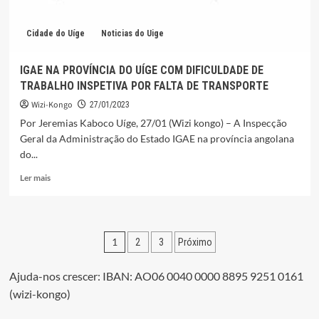
MEDICAMENTOS
Cidade do Uíge
Noticias do Uige
IGAE NA PROVÍNCIA DO UÍGE COM DIFICULDADE DE
TRABALHO INSPETIVA POR FALTA DE TRANSPORTE
Wizi-Kongo
27/01/2023
Por Jeremias Kaboco Uíge, 27/01 (Wizi kongo) – A Inspecção
Geral da Administração do Estado IGAE na província angolana
do...
Leia
Ler mais
mais
sobre
IGAE
NA
Paginação
1
2
3
Próximo
PROVÍNCIA
DO
dos
UÍGE
Ajuda-nos crescer: IBAN: AO06 0040 0000 8895 9251 0161
conteúdos
COM
(wizi-kongo)
DIFICULDADE
DE