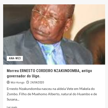
Júnior
Kudimuene
coloca
MPLA
e
administração
do
Songo
em
apuros
ANA-WIZI
Morreu ERNESTO CORDEIRO NZAKUNDOMBA, antigo
governador do Uíge.
Wizi-Kongo
24/04/2020
Ernesto Nzakundomba nasceu na aldeia Vete em Makela do
Zombo. Filho de Muehomo Alberto, natural do Huambo e de
Susana...
Leia
Ler mais