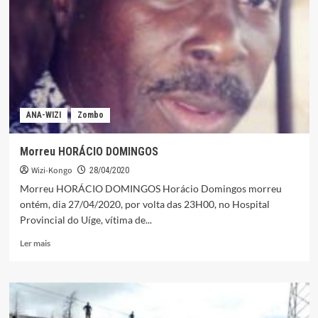
Polícia
Nacional
abandona
a
família
no
Uíge.
ANA-WIZI
Zombo
Morreu HORÁCIO DOMINGOS
Wizi-Kongo
28/04/2020
Morreu HORÁCIO DOMINGOS Horácio Domingos morreu
ontém, dia 27/04/2020, por volta das 23H00, no Hospital
Provincial do Uíge, vítima de...
Leia
Ler mais
mais
sobre
Morreu
HORÁCIO
DOMINGOS