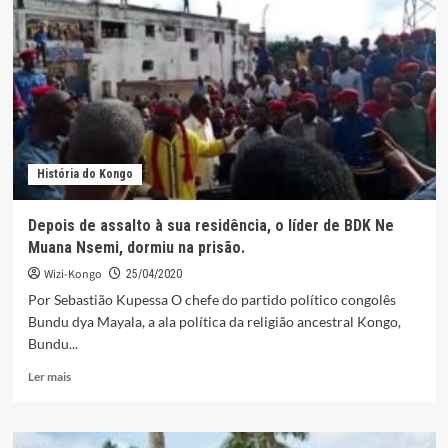
História do Kongo
Depois de assalto à sua residência, o líder de BDK Ne
Muana Nsemi, dormiu na prisão.
Wizi-Kongo
25/04/2020
Por Sebastião Kupessa O chefe do partido político congolês
Bundu dya Mayala, a ala política da religião ancestral Kongo,
Bundu...
Leia
Ler mais
mais
sobre
Depois