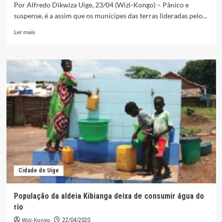
Por Alfredo Dikwiza Uíge, 23/04 (Wizi-Kongo) – Pânico e
suspense, é a assim que os munícipes das terras lideradas pelo...
Leia
Ler mais
mais
sobre
Kimbele:
Administração
defende-
se,
mas
autoridades
tradicionais
confirmam
tentativa
de
desvio
do
Cidade do Uíge
bloco
operatório
População da aldeia Kibianga deixa de consumir água do
rio
Wizi-Kongo
22/04/2020