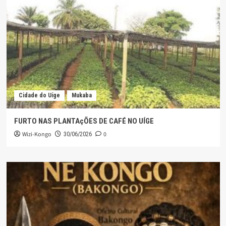
Cidade do Uíge
Mukaba
FURTO NAS PLANTAçÕES DE CAFÉ NO UÍGE
Wizi-Kongo
0
30/06/2026