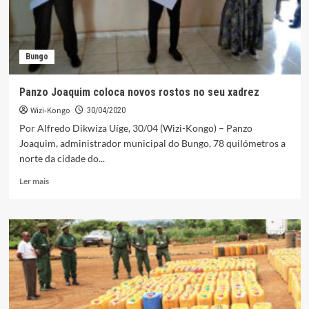
Bungo
Panzo Joaquim coloca novos rostos no seu xadrez
Wizi-Kongo
30/04/2020
Por Alfredo Dikwiza Uíge, 30/04 (Wizi-Kongo) – Panzo
Joaquim, administrador municipal do Bungo, 78 quilómetros a
norte da cidade do...
Leia
Ler mais
mais
sobre
Panzo
Joaquim
coloca
novos
rostos
no
seu