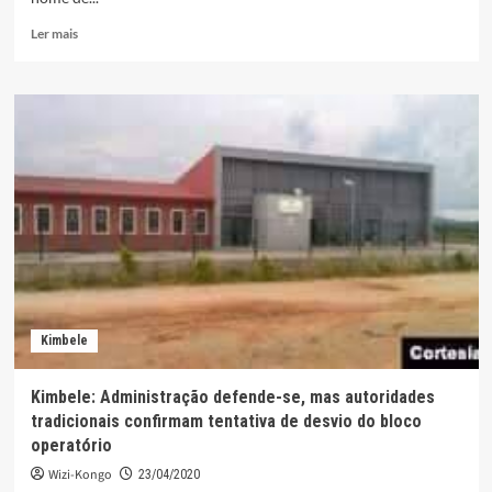
Leia
Ler mais
mais
sobre
Songo:
PN
frustra
tentativa
de
violação
do
espaço
angolano
Kimbele
Kimbele: Administração defende-se, mas autoridades
tradicionais confirmam tentativa de desvio do bloco
operatório
Wizi-Kongo
23/04/2020