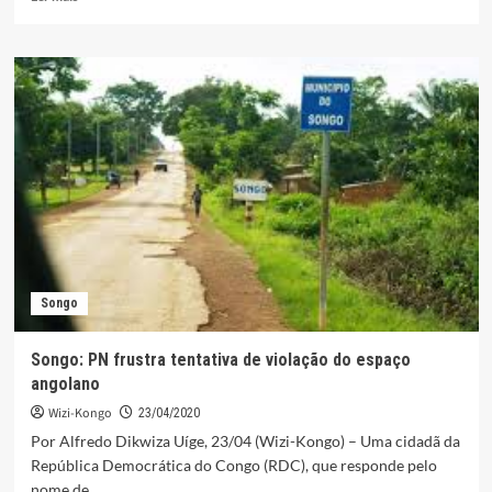
mais
sobre
Morreu
ERNESTO
CORDEIRO
NZAKUNDOMBA,
antigo
governador
do
Uíge.
Songo
Songo: PN frustra tentativa de violação do espaço
angolano
Wizi-Kongo
23/04/2020
Por Alfredo Dikwiza Uíge, 23/04 (Wizi-Kongo) – Uma cidadã da
República Democrática do Congo (RDC), que responde pelo
nome de...