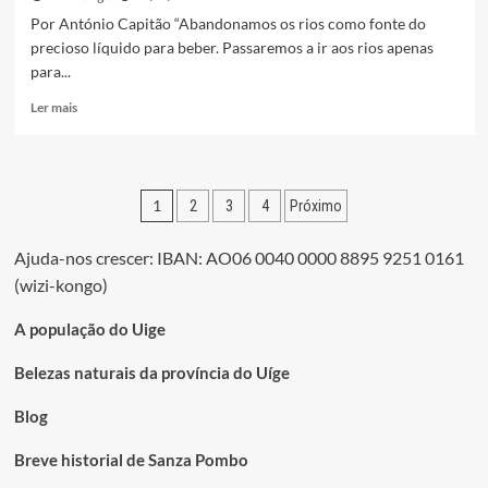
Por António Capitão “Abandonamos os rios como fonte do
precioso líquido para beber. Passaremos a ir aos rios apenas
para...
Leia
Ler mais
mais
sobre
População
da
Paginação
1
2
3
4
Próximo
aldeia
Kibianga
dos
deixa
Ajuda-nos crescer: IBAN: AO06 0040 0000 8895 9251 0161
conteúdos
de
(wizi-kongo)
consumir
água
A população do Uige
do
rio
Belezas naturais da província do Uíge
Blog
Breve historial de Sanza Pombo