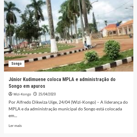
de
assalto
à
sua
residência,
o
líder
de
BDK
Ne
Muana
Songo
Nsemi,
dormiu
na
Júnior Kudimuene coloca MPLA e administração do
prisão.
Songo em apuros
Wizi-Kongo
25/04/2020
Por Alfredo Dikwiza Uíge, 24/04 (Wizi-Kongo) – A liderança do
MPLA e da administração municipal do Songo está colocada
em...
Leia
Ler mais
mais
sobre