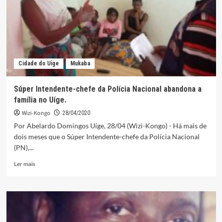
implicado
no
tráfico
de
combustível
Cidade do Uíge
Mukaba
Súper Intendente-chefe da Polícia Nacional abandona a
família no Uíge.
Wizi-Kongo
28/04/2020
Por Abelardo Domingos Uíge, 28/04 (Wizi-Kongo) - Há mais de
dois meses que o Súper Intendente-chefe da Polícia Nacional
(PN),...
Leia
Ler mais
mais
sobre
Súper
Intendente-
chefe
da