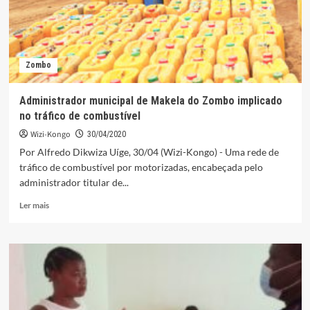
xadrez
Zombo
Administrador municipal de Makela do Zombo implicado
no tráfico de combustível
Wizi-Kongo
30/04/2020
Por Alfredo Dikwiza Uíge, 30/04 (Wizi-Kongo) - Uma rede de
tráfico de combustível por motorizadas, encabeçada pelo
administrador titular de...
Leia
Ler mais
mais
sobre
Administrador
municipal
de
Makela
do
Zombo