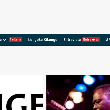
a
Longoka Kikongo
Entrevista
A
Cultura
Entrevista