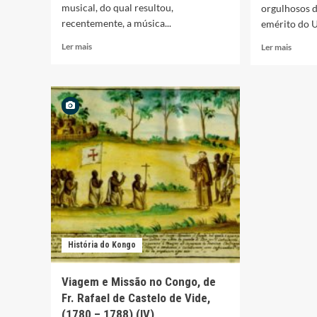
musical, do qual resultou,
orgulhosos d
recentemente, a música...
emérito do U
Leia
Leia
Ler mais
Ler mais
mais
mais
sobre
sobre
Cantora
Bispo
angolana
emérit
Nsoki
do
aposta
Uíge
na
apela
internacionalização
ao
voto
pelo
bem
de
Angol
e
História do Kongo
não
de
partid
Viagem e Missão no Congo, de
Fr. Rafael de Castelo de Vide,
(1780 – 1788) (IV)