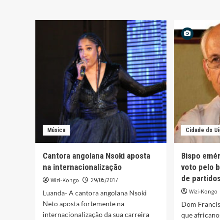
Empresas
Abert
avançam
campa
propostas
de
para
despar
electrificação
no
do
Púri
Uíge
Música
Cidade do U
Cantora angolana Nsoki aposta
Bispo emér
na internacionalização
voto pelo 
de partido
Wizi-Kongo
29/05/2017
Wizi-Kongo
Luanda- A cantora angolana Nsoki
Neto aposta fortemente na
Dom Francis
internacionalização da sua carreira
que africano