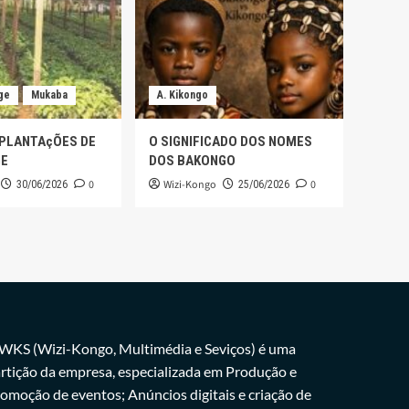
ge
Mukaba
A. Kikongo
 PLANTAçÕES DE
O SIGNIFICADO DOS NOMES
GE
DOS BAKONGO
0
Wizi-Kongo
0
30/06/2026
25/06/2026
WKS (Wizi-Kongo, Multimédia e Seviços) é uma
rtição da empresa, especializada em Produção e
omoção de eventos; Anúncios digitais e criação de