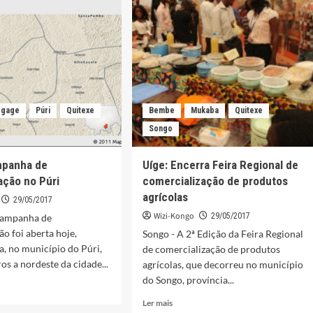
palco
na
tura
homenagem
a
Teddy
Nsingui
egage
Púri
Quitexe
Bembe
Mukaba
Quitexe
Songo
mpanha de
Uíge: Encerra Feira Regional de
ação no Púri
comercialização de produtos
agrícolas
29/05/2017
Wizi-Kongo
29/05/2017
campanha de
ão foi aberta hoje,
Songo - A 2ª Edição da Feira Regional
a, no município do Púri,
de comercialização de produtos
os a nordeste da cidade...
agrícolas, que decorreu no município
do Songo, província...
Leia
Ler mais