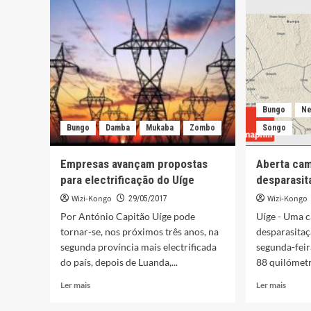
de
Uíge
Fr.
da
Rafael
Litera
de
Castelo
de
Vide
(1780
Bungo
N
–
1788)
Bungo
Damba
Mukaba
Zombo
Songo
(Fim)
Empresas avançam propostas
Aberta ca
para electrificação do Uíge
desparasit
Wizi-Kongo
Wizi-Kongo
29/05/2017
Por António Capitão Uíge pode
Uíge - Uma 
tornar-se, nos próximos três anos, na
desparasitaç
segunda província mais electrificada
segunda-feir
do país, depois de Luanda,...
88 quilómetr
Leia
Leia
Ler mais
Ler mais
mais
mais
sobre
sobre