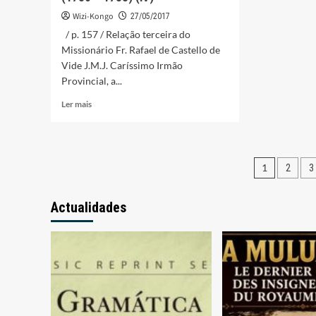
Wizi-Kongo
27/05/2017
/ p. 157 / Relação terceira do
Missionário Fr. Rafael de Castello de
Vide J.M.J. Caríssimo Irmão
Provincial, a...
Leia
Ler mais
mais
sobre
Viagem
e
Pagina
1
2
3
Missão
no
dos
Congo,
Actualidades
conteú
de
Fr.
Rafael
de
Castelo
de
Vide,
(1780