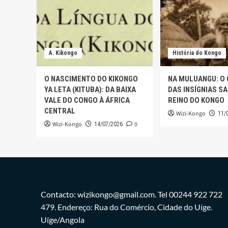
–
1788)
(IV)
A. Kikongo
História do Kongo
O NASCIMENTO DO KIKONGO
NA MULUANGU: O
YA LETA (KITUBA): DA BAIXA
DAS INSÍGNIAS S
VALE DO CONGO À ÁFRICA
REINO DO KONGO
CENTRAL
Wizi-Kongo
11/
Wizi-Kongo
0
14/07/2026
Contacto: wizikongo@gmail.com. Tel 00244 922 722
479. Endereço: Rua do Comércio, Cidade do Uíge.
Uíge/Angola