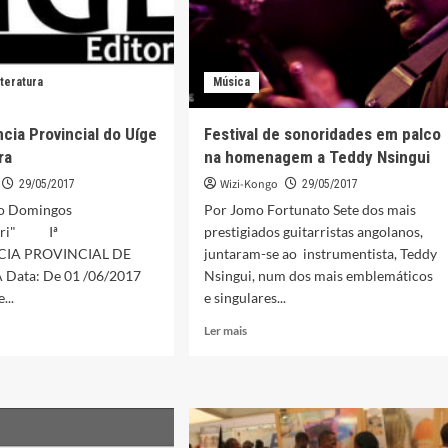
iteratura
Música
ncia Provincial do Uíge
Festival de sonoridades em palco
ra
na homenagem a Teddy Nsingui
Wizi-Kongo
29/05/2017
29/05/2017
do Domingos
Por Jomo Fortunato Sete dos mais
kiri" Iª
prestigiados guitarristas angolanos,
IA PROVINCIAL DE
juntaram-se ao instrumentista, Teddy
Data: De 01 /06/2017
Nsingui, num dos mais emblemáticos
...
e singulares...
Leia
Ler mais
mais
sobre
Festival
ência
de
cial
sonoridades
em