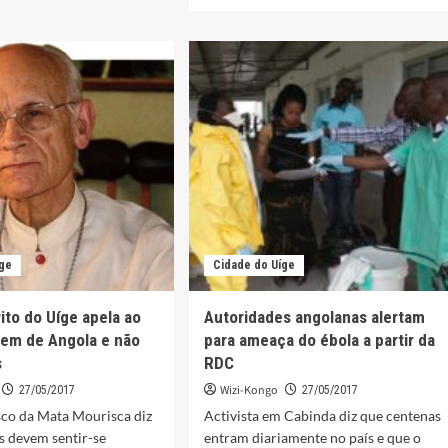
mais
a
sobre
nha
Uíge:
Encerra
asitação
Feira
Regional
de
comercialização
de
produtos
agrícolas
íge
Cidade do Uíge
ito do Uíge apela ao
Autoridades angolanas alertam
bem de Angola e não
para ameaça do ébola a partir da
s
RDC
Wizi-Kongo
27/05/2017
27/05/2017
co da Mata Mourisca diz
Activista em Cabinda diz que centenas
s devem sentir-se
entram diariamente no país e que o