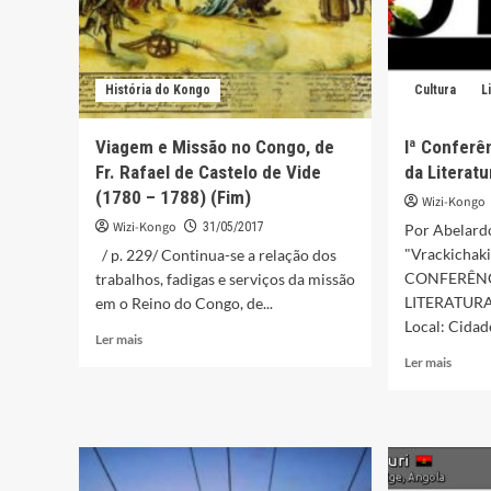
História do Kongo
Cultura
L
Viagem e Missão no Congo, de
Iª Conferê
Fr. Rafael de Castelo de Vide
da Literatu
(1780 – 1788) (Fim)
Wizi-Kongo
Wizi-Kongo
31/05/2017
Por Abelar
"Vrackicha
/ p. 229/ Continua-se a relação dos
CONFERÊNC
trabalhos, fadigas e serviços da missão
LITERATURA 
em o Reino do Congo, de...
Local: Cidade
Leia
Ler mais
mais
Leia
Ler mais
sobre
mais
Viagem
sobre
e
Iª
Missão
Confer
no
Provin
Congo,
do