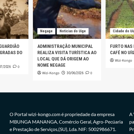
Negage
Noticias do Uige
Cidade do Uí
 GUARDIÃO
ADMINISTRAÇÃO MUNICIPAL
FURTO NAS
AGRADAS DO
REALIZA VISITA TURÍSTICA AO
CAFÉ NO UÍ
LOCAL QUE DÁ ORIGEM AO
Wizi-Kongo
NOME NEGAGE
0
07/2026
Wizi-Kongo
0
30/06/2026
O Portal wizi-kongo.com é propriedade da empresa
A 
MBUNGA MANANGA, Comércio Geral, Agro-Pecúaria
pa
e Prestação de Serviços,(SU), Lda. NIF: 5002986671.
Pr