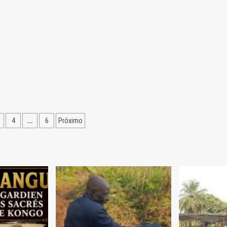
ção
…
4
6
Próximo
dos