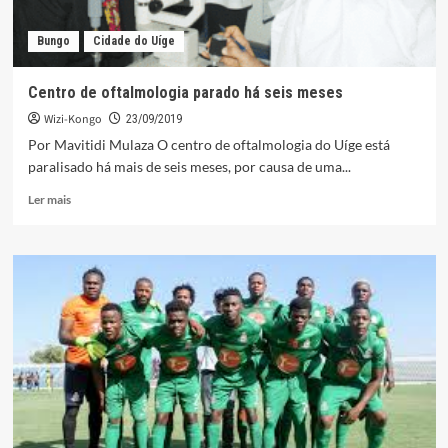
Bungo
Cidade do Uíge
Centro de oftalmologia parado há seis meses
Wizi-Kongo
23/09/2019
Por Mavitidi Mulaza O centro de oftalmologia do Uíge está
paralisado há mais de seis meses, por causa de uma...
Leia
Ler mais
mais
sobre
Centro
de
oftalmologia
parado
há
seis
meses