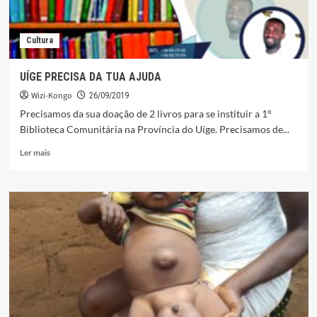
Cultura
UÍGE PRECISA DA TUA AJUDA
Wizi-Kongo
26/09/2019
Precisamos da sua doação de 2 livros para se instituir a 1°
Biblioteca Comunitária na Província do Uíge. Precisamos de...
Leia
Ler mais
mais
sobre
UÍGE
PRECISA
DA
TUA
AJUDA