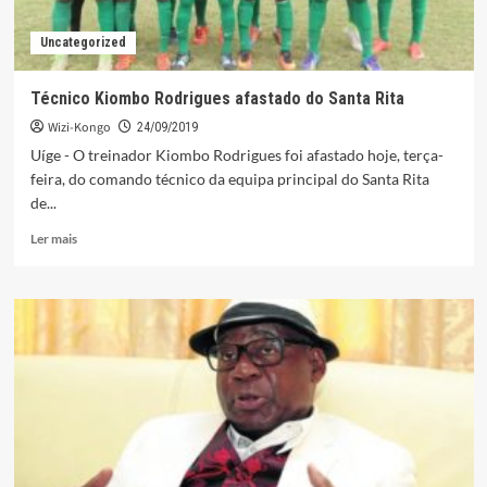
Uncategorized
Técnico Kiombo Rodrigues afastado do Santa Rita
Wizi-Kongo
24/09/2019
Uíge - O treinador Kiombo Rodrigues foi afastado hoje, terça-
feira, do comando técnico da equipa principal do Santa Rita
de...
Leia
Ler mais
mais
sobre
Técnico
Kiombo
Rodrigues
afastado
do
Santa
Rita