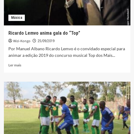
1
ano
Música
Ricardo Lemvo anima gala do “Top”
Wizi-Kongo
25/09/2019
Por Manuel Albano Ricardo Lemvo é o convidado especial para
animar a edição 2019 do concurso musical Top dos Mais...
Leia
Ler mais
mais
sobre
Ricardo
Lemvo
anima
gala
do
“Top”