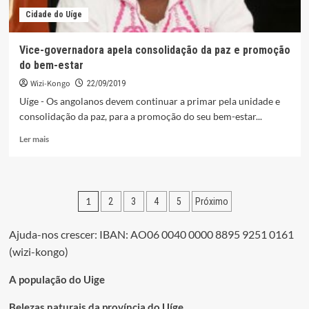
Cidade do Uíge
Vice-governadora apela consolidação da paz e promoção
do bem-estar
Wizi-Kongo
22/09/2019
Uíge - Os angolanos devem continuar a primar pela unidade e
consolidação da paz, para a promoção do seu bem-estar...
Leia
Ler mais
mais
sobre
Vice-
governadora
Paginação
1
2
3
4
5
Próximo
apela
consolidação
dos
da
Ajuda-nos crescer: IBAN: AO06 0040 0000 8895 9251 0161
conteúdos
paz
(wizi-kongo)
e
promoção
A população do Uige
do
bem-
Belezas naturais da província do Uíge
estar