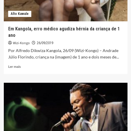
Alto Kawale
Em Kangola, erro médico agudiza hérnia da criança de 1
ano
Wizi-Kongo
26/09/2019
Por Alfredo Dikwiza Kangola, 26/09 (Wizi-Kongo) – Andrade
Júlio Florindo, criança na (imagem) de 1 ano e dois meses de...
Leia
Ler mais
mais
sobre
Em
Kangola,
erro
médico
agudiza
hérnia
da
criança
de