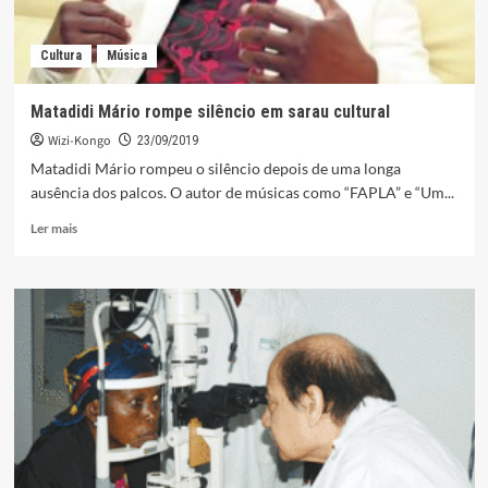
Cultura
Música
Matadidi Mário rompe silêncio em sarau cultural
Wizi-Kongo
23/09/2019
Matadidi Mário rompeu o silêncio depois de uma longa
ausência dos palcos. O autor de músicas como “FAPLA” e “Um...
Leia
Ler mais
mais
sobre
Matadidi
Mário
rompe
silêncio
em
sarau
cultural