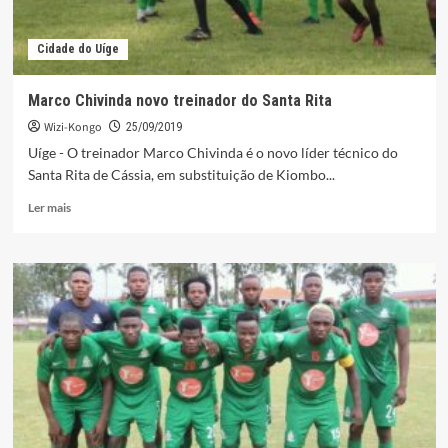
Cidade do Uíge
Marco Chivinda novo treinador do Santa Rita
Wizi-Kongo
25/09/2019
Uíge - O treinador Marco Chivinda é o novo líder técnico do
Santa Rita de Cássia, em substituição de Kiombo...
Leia
Ler mais
mais
sobre
Marco
Chivinda
novo
treinador
do
Santa
Rita