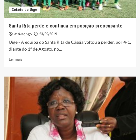
Cidade do Uíge
Santa Rita perde e continua em posição preocupante
Wizi-Kongo
23/09/2019
Uíge - A equipa do Santa Rita de Cássia voltou a perder, por 4-1,
diante do 1º de Agosto, no...
Leia
Ler mais
mais
sobre
Santa
Rita
perde
e
continua
em
posição
preocupante