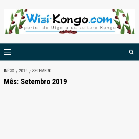
Skip
to
content
Menu
principal
INÍCIO
2019
SETEMBRO
Mês:
Setembro 2019