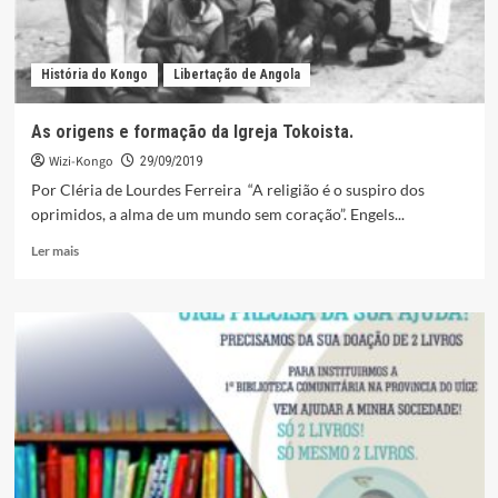
História do Kongo
Libertação de Angola
As origens e formação da Igreja Tokoista.
Wizi-Kongo
29/09/2019
Por Cléria de Lourdes Ferreira “A religião é o suspiro dos
oprimidos, a alma de um mundo sem coração”. Engels...
Leia
Ler mais
mais
sobre
As
origens
e
formação
da
Igreja
Tokoista.