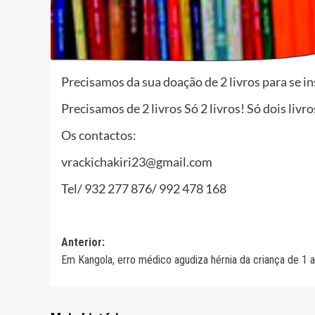
Precisamos da sua doação de 2 livros para se in
Precisamos de 2 livros Só 2 livros! Só dois liv
Os contactos:
vrackichakiri23@gmail.com
Tel/ 932 277 876/ 992 478 168
Navegação
Anterior:
Em Kangola, erro médico agudiza hérnia da criança de 1 
de
artigos