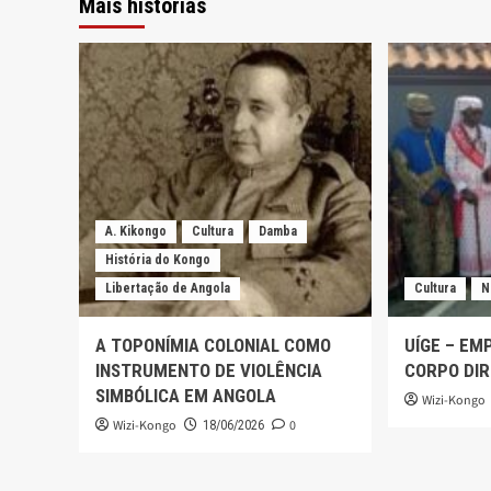
Mais histórias
A. Kikongo
Cultura
Damba
História do Kongo
Libertação de Angola
Cultura
N
A TOPONÍMIA COLONIAL COMO
UÍGE – EM
INSTRUMENTO DE VIOLÊNCIA
CORPO DIR
SIMBÓLICA EM ANGOLA
Wizi-Kongo
Wizi-Kongo
0
18/06/2026