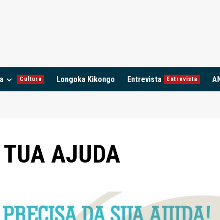
a
Longoka Kikongo
Entrevista
A
Cultura
Entrevista
A TUA AJUDA