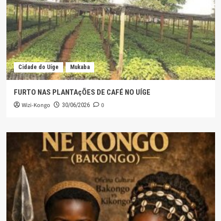
Cidade do Uíge
Mukaba
FURTO NAS PLANTAçÕES DE CAFÉ NO UÍGE
Wizi-Kongo
0
30/06/2026