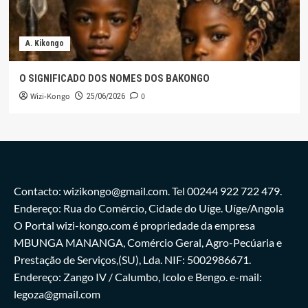
A. Kikongo
O SIGNIFICADO DOS NOMES DOS BAKONGO
Wizi-Kongo
0
25/06/2026
Contacto: wizikongo@gmail.com. Tel 00244 922 722 479.
Endereço: Rua do Comércio, Cidade do Uíge. Uíge/Angola
O Portal wizi-kongo.com é propriedade da empresa
MBUNGA MANANGA, Comércio Geral, Agro-Pecúaria e
Prestação de Serviços,(SU), Lda. NIF: 5002986671.
Endereço: Zango IV / Calumbo, Icolo e Bengo. e-mail:
legoza@gmail.com