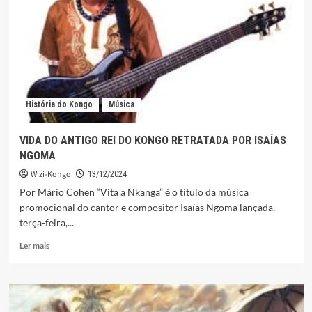
POLÍTICO
DA
MULHER
NO
REINO
DO
KONGO
DO
História do Kongo
Música
SÉCULO
XIV
AO
VIDA DO ANTIGO REI DO KONGO RETRATADA POR ISAÍAS
SÉCULO
NGOMA
XVII
EM
Wizi-Kongo
13/12/2024
UMA
Por Mário Cohen “Vita a Nkanga” é o título da música
PERSPECTIVA
promocional do cantor e compositor Isaías Ngoma lançada,
COMPARADA
terça-feira,...
COM
A
Leia
Ler mais
LUTA
mais
ATUAL
sobre
DO
VIDA
GÊNERO
DO
NA
ANTIGO