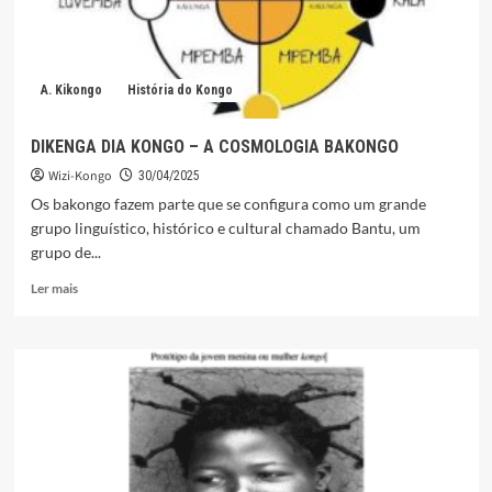
A. Kikongo
História do Kongo
DIKENGA DIA KONGO – A COSMOLOGIA BAKONGO
Wizi-Kongo
30/04/2025
Os bakongo fazem parte que se configura como um grande
grupo linguístico, histórico e cultural chamado Bantu, um
grupo de...
Leia
Ler mais
mais
sobre
DIKENGA
DIA
KONGO
–
A
COSMOLOGIA
BAKONGO