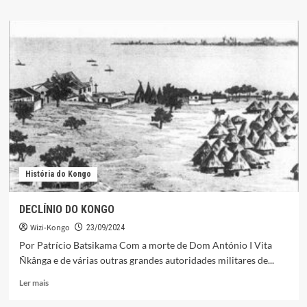
sobre
KÔNGO
EM
GUERRA
E
DOUTRINA
DE
NSÎMBA
VITA
História do Kongo
DECLÍNIO DO KONGO
Wizi-Kongo
23/09/2024
Por Patrício Batsikama Com a morte de Dom António I Vita
Ñkânga e de várias outras grandes autoridades militares de...
Leia
Ler mais
mais
sobre