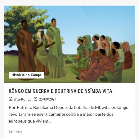
NDONGUTI,
O
FILÓSOFO
AFRICANO
História do Kongo
KÔNGO EM GUERRA E DOUTRINA DE NSÎMBA VITA
Wizi-Kongo
25/09/2024
Por Patrício Batsikama Depois da batalha de Mbwîla, os kôngo
revoltaram-se energicamente contra a maior parte dos
europeus que viviam...
Leia
Ler mais
mais