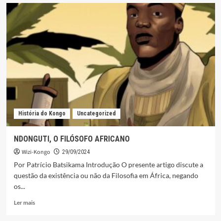
LEGISLAçÃO
E
CONFLITO
NO
REINO
DO
KONGO
NO
SÉCULO
XVI
História do Kongo
Uncategorized
NDONGUTI, O FILÓSOFO AFRICANO
Wizi-Kongo
29/09/2024
Por Patrício Batsikama Introdução O presente artigo discute a
questão da existência ou não da Filosofia em África, negando
os...
Leia
Ler mais
mais
sobre