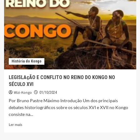
FILÓSOFO
NA
SOCIEDADE
KONGO
História do Kongo
LEGISLAçÃO E CONFLITO NO REINO DO KONGO NO
SÉCULO XVI
Wizi-Kongo
01/10/2024
Por Bruno Pastre Máximo Introdução Um dos principais
debates historiográficos sobre os séculos XVI e XVII no Kongo
consiste na...
Leia
Ler mais
mais
sobre