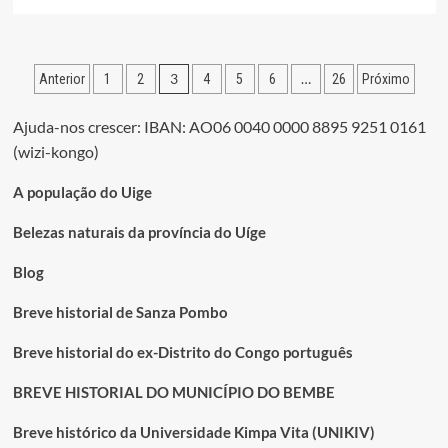
mais
sobre
KÔNGO
PÓS-
Paginação
3
…
Anterior
1
2
4
5
6
26
Próximo
JAGAS
dos
Ajuda-nos crescer: IBAN: AO06 0040 0000 8895 9251 0161
conteúdos
(wizi-kongo)
A população do Uige
Belezas naturais da província do Uíge
Blog
Breve historial de Sanza Pombo
Breve historial do ex-Distrito do Congo português
BREVE HISTORIAL DO MUNICÍPIO DO BEMBE
Breve histórico da Universidade Kimpa Vita (UNIKIV)