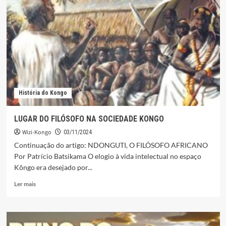
ÁFRICA
REI
CENTRAL
DO
KONGO
RETRATADA
POR
ISAÍAS
NGOMA
História do Kongo
LUGAR DO FILÓSOFO NA SOCIEDADE KONGO
Wizi-Kongo
03/11/2024
Continuação do artigo: NDONGUTI, O FILÓSOFO AFRICANO
Por Patrício Batsikama O elogio à vida intelectual no espaço
Kôngo era desejado por...
Leia
Ler mais
mais
sobre
LUGAR
DO