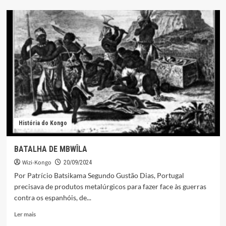
DECLÍNIO
DO
KONGO
História do Kongo
BATALHA DE MBWÎLA
Wizi-Kongo
20/09/2024
Por Patrício Batsikama Segundo Gustão Dias, Portugal
precisava de produtos metalúrgicos para fazer face às guerras
contra os espanhóis, de...
Leia
Ler mais
mais