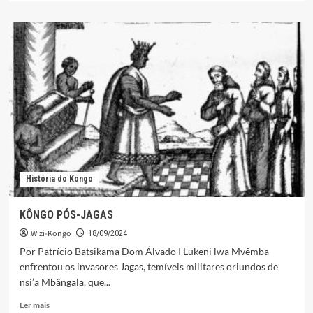
sobre
BATALHA
DE
MBWÎLA
História do Kongo
KÔNGO PÓS-JAGAS
Wizi-Kongo
18/09/2024
Por Patrício Batsikama Dom Álvado I Lukeni lwa Mvêmba
enfrentou os invasores Jagas, temíveis militares oriundos de
nsi’a Mbângala, que...
Leia
Ler mais