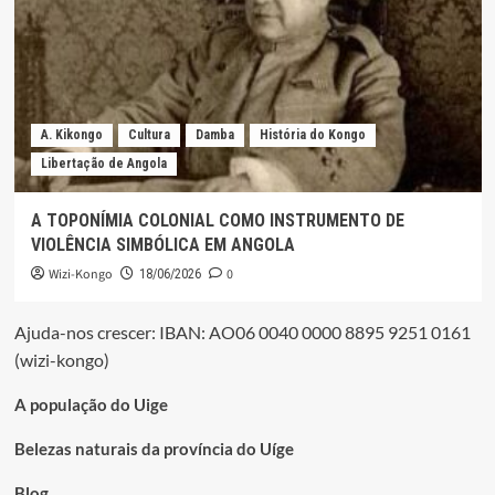
A. Kikongo
Cultura
Damba
História do Kongo
Libertação de Angola
A TOPONÍMIA COLONIAL COMO INSTRUMENTO DE
VIOLÊNCIA SIMBÓLICA EM ANGOLA
Wizi-Kongo
0
18/06/2026
Ajuda-nos crescer: IBAN: AO06 0040 0000 8895 9251 0161
(wizi-kongo)
A população do Uige
Belezas naturais da província do Uíge
Blog