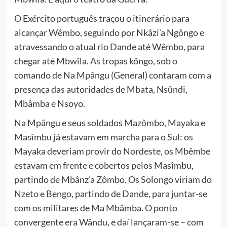
O Exército português traçou o itinerário para
alcançar Wêmbo, seguindo por Nkâzi’a Ngôngo e
atravessando o atual rio Dande até Wêmbo, para
chegar até Mbwîla. As tropas kôngo, sob o
comando de Na Mpângu (General) contaram com a
presença das autoridades de Mbata, Nsûndi,
Mbâmba e Nsoyo.
Na Mpângu e seus soldados Mazômbo, Mayaka e
Masîmbu já estavam em marcha para o Sul: os
Mayaka deveriam provir do Nordeste, os Mbêmbe
estavam em frente e cobertos pelos Masîmbu,
partindo de Mbânz’a Zômbo. Os Solongo viriam do
Nzeto e Bengo, partindo de Dande, para juntar-se
com os militares de Ma Mbâmba. O ponto
convergente era Wându, e daí lançaram-se – com