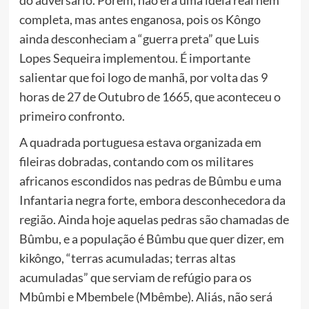
do adversário. Porém, não era uma ideia real nem
completa, mas antes enganosa, pois os Kôngo
ainda desconheciam a “guerra preta” que Luis
Lopes Sequeira implementou. É importante
salientar que foi logo de manhã, por volta das 9
horas de 27 de Outubro de 1665, que aconteceu o
primeiro confronto.
A quadrada portuguesa estava organizada em
fileiras dobradas, contando com os militares
africanos escondidos nas pedras de Bûmbu e uma
Infantaria negra forte, embora desconhecedora da
região. Ainda hoje aquelas pedras são chamadas de
Bûmbu, e a população é Bûmbu que quer dizer, em
kikôngo, “terras acumuladas; terras altas
acumuladas” que serviam de refúgio para os
Mbûmbi e Mbembele (Mbêmbe). Aliás, não será