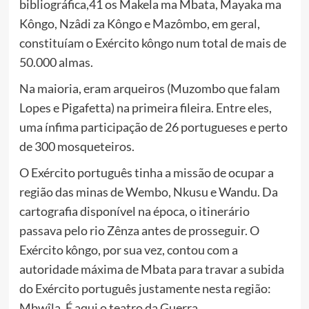
bibliográfica,41 os Makela ma Mbata, Mayaka ma
Kôngo, Nzâdi za Kôngo e Mazômbo, em geral,
constituíam o Exército kôngo num total de mais de
50.000 almas.
Na maioria, eram arqueiros (Muzombo que falam
Lopes e Pigafetta) na primeira fileira. Entre eles,
uma ínfima participação de 26 portugueses e perto
de 300 mosqueteiros.
O Exército português tinha a missão de ocupar a
região das minas de Wembo, Nkusu e Wandu. Da
cartografia disponível na época, o itinerário
passava pelo rio Zênza antes de prosseguir. O
Exército kôngo, por sua vez, contou com a
autoridade máxima de Mbata para travar a subida
do Exército português justamente nesta região:
Mbwîla. É aqui o teatro da Guerra.