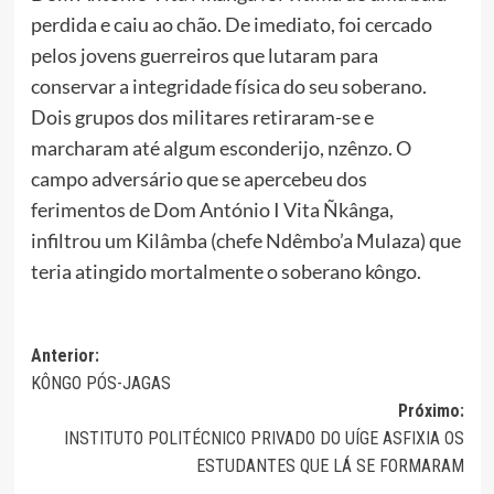
perdida e caiu ao chão. De imediato, foi cercado
pelos jovens guerreiros que lutaram para
conservar a integridade física do seu soberano.
Dois grupos dos militares retiraram-se e
marcharam até algum esconderijo, nzênzo. O
campo adversário que se apercebeu dos
ferimentos de Dom António I Vita Ñkânga,
infiltrou um Kilâmba (chefe Ndêmbo’a Mulaza) que
teria atingido mortalmente o soberano kôngo.
Navegação
Anterior:
KÔNGO PÓS-JAGAS
de
Próximo:
artigos
INSTITUTO POLITÉCNICO PRIVADO DO UÍGE ASFIXIA OS
ESTUDANTES QUE LÁ SE FORMARAM