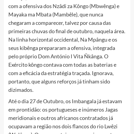
com a ofensiva dos Nzâdi za Kôngo (Mbwênga) e
Mayaka ma Mbata (Mambêle), que nunca
chegaram a comparecer, talvez por causa das
primeiras chuvas do final de outubro, naquela área.
Na linha horizontal occidental, Na Mpângu e os
seus kibênga prepararam a ofensiva, integrada
pelo próprio Dom António I Vita Ñkânga. O
Exército kôngo contava com todas as baterias e
com a eficácia da estratégia traçada. Ignorava,
portanto, que alguns reforços já tinham sido
dizimados.
Até o dia 27 de Outubro, os Imbangala já estavam
em prontidão: os portugueses e inúmeros Jagas
meridionais e outros africanos contratados já
ocupavam a região nos dois flancos do rio Lwêzi