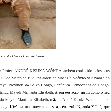
a Cristã União Espírito Santo
 que o Profeta ANDRÉ KISUKA WÔNDA também conhecido pelos seus
a 03 de Março de 1929, na aldeia de Mbanz´a Ndêmbo yi Kivânza no
Lukaya, Província do Baixo Congo, República Democrática do Congo.
ându Mayidi Mantanta Elisabeth.
A sua gestação, assim como o seu
du Mayidi Mantanta Elisabeth
, mãe de
André Kisuka Wônda
, entrou
mbo yi Kivânza uma nuvem, ou seja, céu azul “Ngonda Yûlu”, que