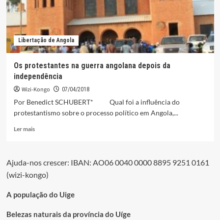
Libertação de Angola
Os protestantes na guerra angolana depois da
independência
Wizi-Kongo
07/04/2018
Por Benedict SCHUBERT* Qual foi a influência do
protestantismo sobre o processo político em Angola,...
Leia
Ler mais
mais
sobre
Os
Ajuda-nos crescer: IBAN: AO06 0040 0000 8895 9251 0161
protestantes
(wizi-kongo)
na
guerra
angolana
A população do Uige
depois
da
Belezas naturais da província do Uíge