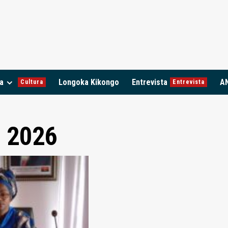
a
Longoka Kikongo
Entrevista
A
Cultura
Entrevista
, 2026