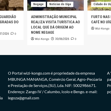
Negage
Noticias do Uige
Cidade do Uí
 GUARDIÃO
ADMINISTRAÇÃO MUNICIPAL
FURTO NAS
AGRADAS DO
REALIZA VISITA TURÍSTICA AO
CAFÉ NO UÍ
LOCAL QUE DÁ ORIGEM AO
Wizi-Kongo
NOME NEGAGE
0
07/2026
Wizi-Kongo
0
30/06/2026
O Portal wizi-kongo.com é propriedade da empresa
A 
MBUNGA MANANGA, Comércio Geral, Agro-Pecúaria
pa
e Prestação de Serviços,(SU), Lda. NIF: 5002986671.
Pr
Endereço: Zango IV / Calumbo, Icolo e Bengo. e-mail:
po
ia
legoza@gmail.com