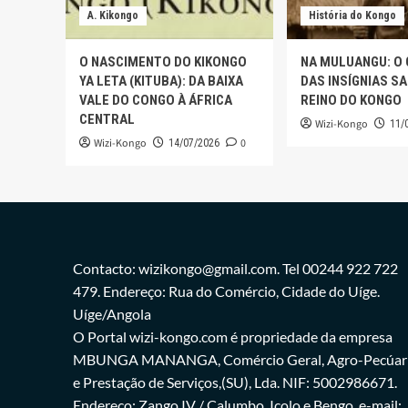
A. Kikongo
História do Kongo
O NASCIMENTO DO KIKONGO
NA MULUANGU: O
YA LETA (KITUBA): DA BAIXA
DAS INSÍGNIAS S
VALE DO CONGO À ÁFRICA
REINO DO KONGO
CENTRAL
Wizi-Kongo
11/
Wizi-Kongo
0
14/07/2026
Contacto: wizikongo@gmail.com. Tel 00244 922 722
479. Endereço: Rua do Comércio, Cidade do Uíge.
Uíge/Angola
O Portal wizi-kongo.com é propriedade da empresa
MBUNGA MANANGA, Comércio Geral, Agro-Pecúar
e Prestação de Serviços,(SU), Lda. NIF: 5002986671.
Endereço: Zango IV / Calumbo, Icolo e Bengo. e-mail: