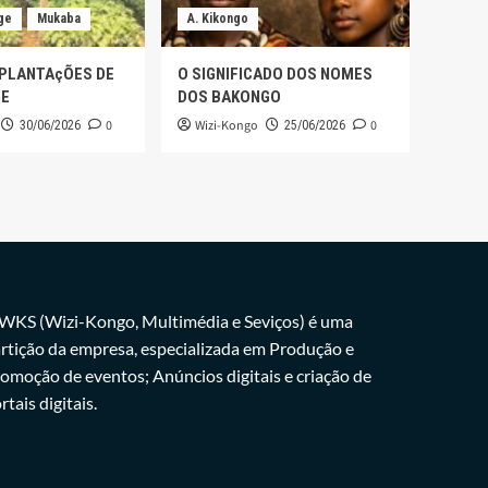
ge
Mukaba
A. Kikongo
 PLANTAçÕES DE
O SIGNIFICADO DOS NOMES
GE
DOS BAKONGO
0
Wizi-Kongo
0
30/06/2026
25/06/2026
WKS (Wizi-Kongo, Multimédia e Seviços) é uma
rtição da empresa, especializada em Produção e
omoção de eventos; Anúncios digitais e criação de
rtais digitais.