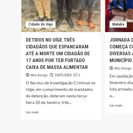
Cidade do Uíge
Mukaba
DETIDOS NO UÍGE TRÊS
JORNADA D
CIDADÃOS QUE ESPANCARAM
COMEÇA C
ATÉ A MORTE UM CIDADÃO DE
DIVERSAS 
17 ANOS POR TER FURTADO
MUNICÍPIO
CAIXA DE MASSA ALIMENTAR
Wizi-Kongo
Wizi-Kongo
0
24/01/2026
Em saudação
fevereiro di
O Serviço de Investigação Criminal no
luta armada 
Uíge, em cumprimento de mandados
a...
de detenção, deteram nesta terça-
feira 20 de Janeiro, três...
Leia
Ler mais
mais
Leia
Ler mais
sobre
mais
JORN
sobre
DO
DETIDOS
04