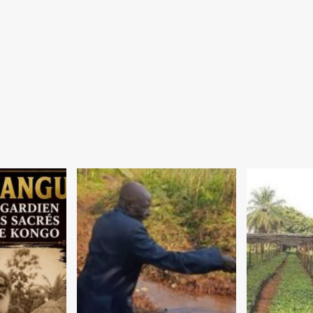
REIRO
ÇA
IZAÇÃO
SAS
VIDADES
CÍPIO
BA