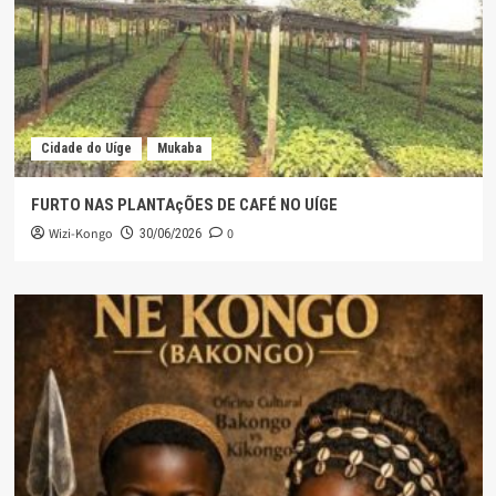
Cidade do Uíge
Mukaba
FURTO NAS PLANTAçÕES DE CAFÉ NO UÍGE
Wizi-Kongo
0
30/06/2026