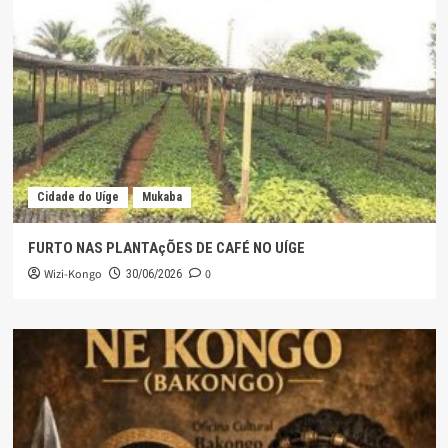
Cidade do Uíge
Mukaba
FURTO NAS PLANTAçÕES DE CAFÉ NO UÍGE
Wizi-Kongo
0
30/06/2026