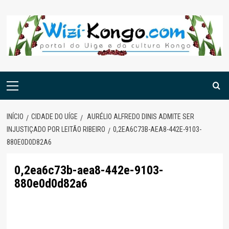
Skip
to
content
Menu
principal
INÍCIO
CIDADE DO UÍGE
AURÉLIO ALFREDO DINIS ADMITE SER
INJUSTIÇADO POR LEITÃO RIBEIRO
0,2EA6C73B-AEA8-442E-9103-
880E0D0D82A6
0,2ea6c73b-aea8-442e-9103-
880e0d0d82a6