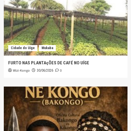
Cidade do Uíge
Mukaba
FURTO NAS PLANTAçÕES DE CAFÉ NO UÍGE
Wizi-Kongo
0
30/06/2026