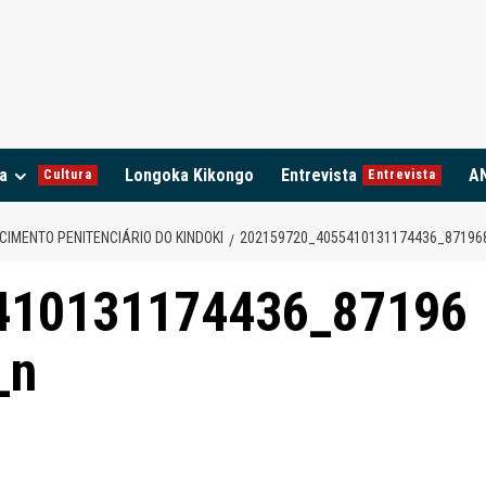
a
Longoka Kikongo
Entrevista
A
Cultura
Entrevista
IMENTO PENITENCIÁRIO DO KINDOKI
202159720_4055410131174436_87196
410131174436_87196
_n