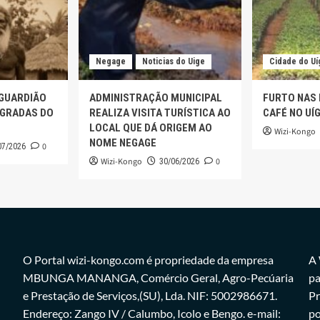
Negage
Noticias do Uige
Cidade do Uí
 GUARDIÃO
ADMINISTRAÇÃO MUNICIPAL
FURTO NAS
AGRADAS DO
REALIZA VISITA TURÍSTICA AO
CAFÉ NO UÍ
LOCAL QUE DÁ ORIGEM AO
Wizi-Kongo
NOME NEGAGE
0
07/2026
Wizi-Kongo
0
30/06/2026
O Portal wizi-kongo.com é propriedade da empresa
A 
MBUNGA MANANGA, Comércio Geral, Agro-Pecúaria
pa
e Prestação de Serviços,(SU), Lda. NIF: 5002986671.
Pr
Endereço: Zango IV / Calumbo, Icolo e Bengo. e-mail:
po