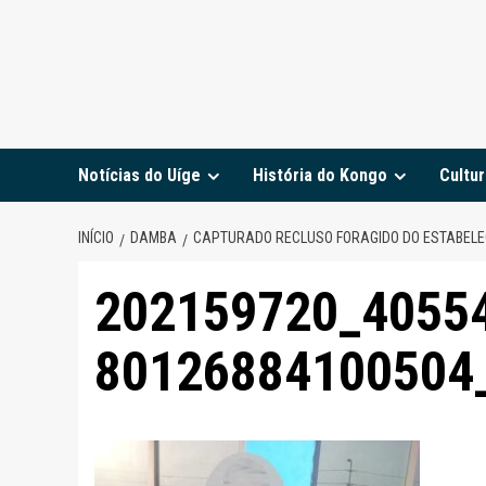
Notícias do Uíge
História do Kongo
Cultur
INÍCIO
DAMBA
CAPTURADO RECLUSO FORAGIDO DO ESTABELEC
202159720_4055
80126884100504