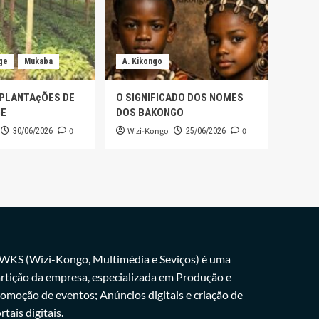
ge
Mukaba
A. Kikongo
 PLANTAçÕES DE
O SIGNIFICADO DOS NOMES
GE
DOS BAKONGO
0
Wizi-Kongo
0
30/06/2026
25/06/2026
WKS (Wizi-Kongo, Multimédia e Seviços) é uma
rtição da empresa, especializada em Produção e
omoção de eventos; Anúncios digitais e criação de
rtais digitais.