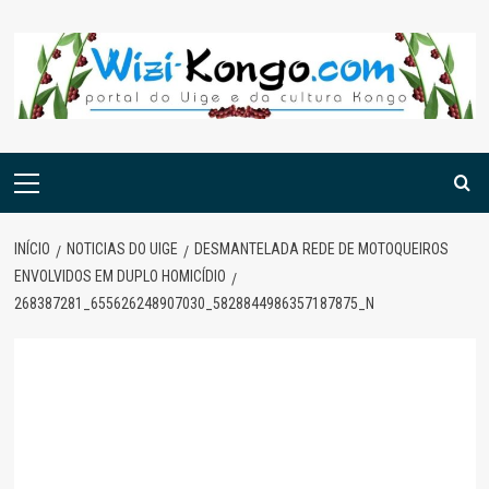
Skip
to
content
Menu
principal
INÍCIO
NOTICIAS DO UIGE
DESMANTELADA REDE DE MOTOQUEIROS
ENVOLVIDOS EM DUPLO HOMICÍDIO
268387281_655626248907030_5828844986357187875_N