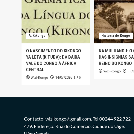
A. Kikongo
História do Kongo
O NASCIMENTO DO KIKONGO
NA MULUANGU: O
YA LETA (KITUBA): DA BAIXA
DAS INSÍGNIAS S
VALE DO CONGO À ÁFRICA
REINO DO KONGO
CENTRAL
Wizi-Kongo
11/
Wizi-Kongo
0
14/07/2026
Contacto: wizikongo@gmail.com. Tel 00244 922 722
479. Endereço: Rua do Comércio, Cidade do Uíge.
Uíge/Angola