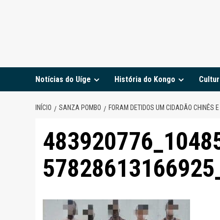
Notícias do Uíge
História do Kongo
Cultur
INÍCIO
SANZA POMBO
FORAM DETIDOS UM CIDADÃO CHINÊS 
483920776_1048
57828613166925