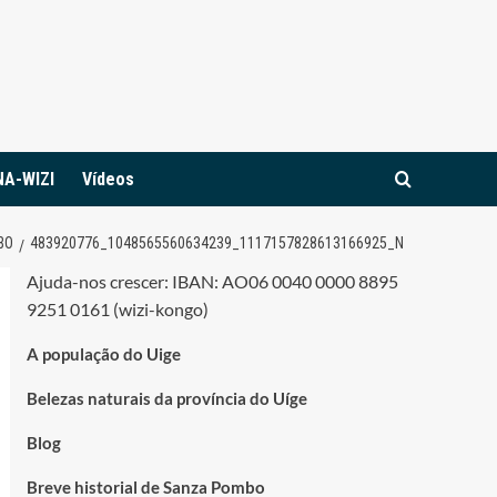
NA-WIZI
Vídeos
BO
483920776_1048565560634239_1117157828613166925_N
Ajuda-nos crescer: IBAN: AO06 0040 0000 8895
9251 0161 (wizi-kongo)
A população do Uige
Belezas naturais da província do Uíge
Blog
Breve historial de Sanza Pombo