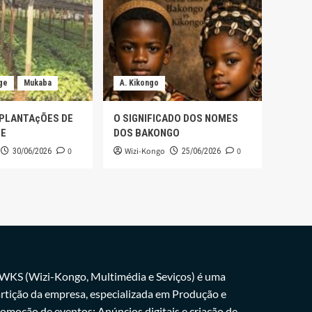
ge
Mukaba
A. Kikongo
 PLANTAçÕES DE
O SIGNIFICADO DOS NOMES
GE
DOS BAKONGO
0
Wizi-Kongo
0
30/06/2026
25/06/2026
WKS (Wizi-Kongo, Multimédia e Seviços) é uma
rtição da empresa, especializada em Produção e
omoção de eventos; Anúncios digitais e criação de