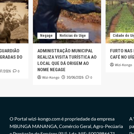
Negage
Noticias do Uige
Cidade do Uí
 GUARDIÃO
ADMINISTRAÇÃO MUNICIPAL
FURTO NAS
AGRADAS DO
REALIZA VISITA TURÍSTICA AO
CAFÉ NO UÍ
LOCAL QUE DÁ ORIGEM AO
Wizi-Kongo
NOME NEGAGE
0
07/2026
Wizi-Kongo
0
30/06/2026
O Portal wizi-kongo.com é propriedade da empresa
A 
MBUNGA MANANGA, Comércio Geral, Agro-Pecúaria
pa
e Prestação de Serviços,(SU), Lda. NIF: 5002986671.
Pr