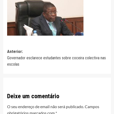
Navegação
Anterior:
Governador esclarece estudantes sobre coceira colectiva nas
de
escolas
artigos
Deixe um comentário
O seu endereço de email não será publicado.
Campos
obrigatórios marcados com
*