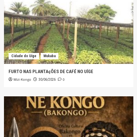
Cidade do Uíge
Mukaba
FURTO NAS PLANTAçÕES DE CAFÉ NO UÍGE
Wizi-Kongo
0
30/06/2026