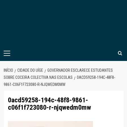
Menu
principal
INÍCIO
CIDADE DO UÍGE
GOVERNADOR ESCLARECE ESTUDANTES
SOBRE COCEIRA COLECTIVA NAS ESCOLAS
0ACD59258-194C-48F8-
9861-C06F1F723080-R-NJQWEDM0MW
0acd59258-194c-48f8-9861-
c06f1f723080-r-njqwedm0mw