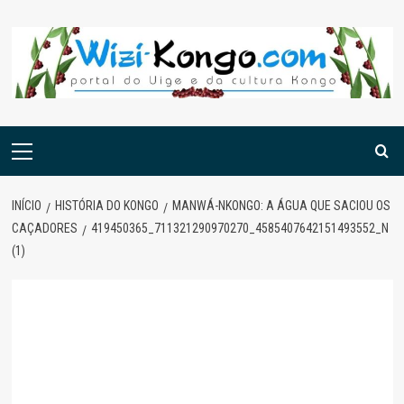
Skip
to
content
Menu
principal
INÍCIO
HISTÓRIA DO KONGO
MANWÁ-NKONGO: A ÁGUA QUE SACIOU OS
CAÇADORES
419450365_711321290970270_4585407642151493552_N
(1)