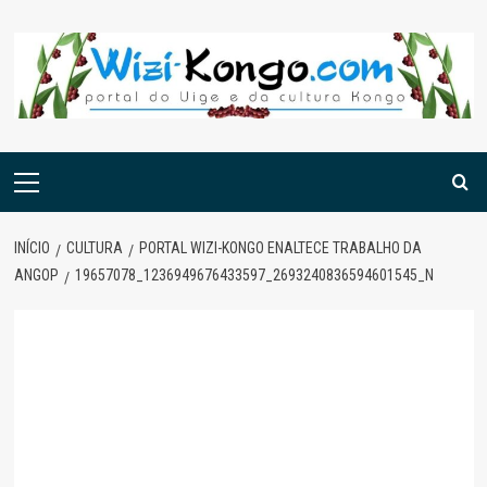
Skip
to
content
Menu
principal
INÍCIO
CULTURA
PORTAL WIZI-KONGO ENALTECE TRABALHO DA
ANGOP
19657078_1236949676433597_2693240836594601545_N