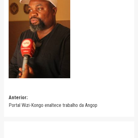
Navegação
Anterior:
Portal Wizi-Kongo enaltece trabalho da Angop
de
artigos