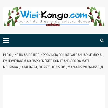
Skip
to
content
Menu
principal
INÍCIO
NOTICIAS DO UIGE
PROVÍNCIA DO UÍGE VAI GANHAR MEMORIAL
EM HOMENAGEM AO BISPO EMÉRITO DOM FRANCISCO DA MATA
MOURISCA
434176793_3832570183622005_2542645278918641559_N