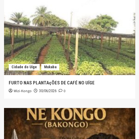
Cidade do Uíge
Mukaba
FURTO NAS PLANTAçÕES DE CAFÉ NO UÍGE
Wizi-Kongo
0
30/06/2026