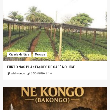
Cidade do Uíge
Mukaba
FURTO NAS PLANTAçÕES DE CAFÉ NO UÍGE
Wizi-Kongo
0
30/06/2026