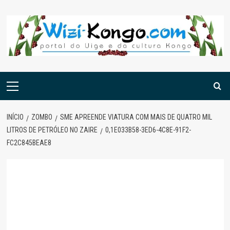
Skip
to
content
Menu
principal
INÍCIO
ZOMBO
SME APREENDE VIATURA COM MAIS DE QUATRO MIL
LITROS DE PETRÓLEO NO ZAIRE
0,1E033B58-3ED6-4C8E-91F2-
FC2C845BEAE8