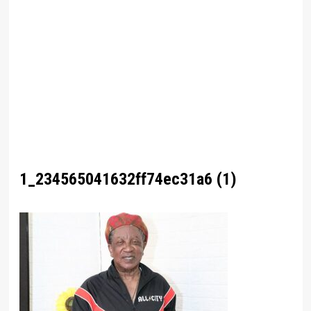
1_234565041632ff74ec31a6 (1)