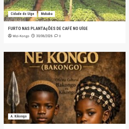
Cidade do Uíge
Mukaba
FURTO NAS PLANTAçÕES DE CAFÉ NO UÍGE
Wizi-Kongo
0
30/06/2026
A. Kikongo