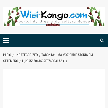
Skip
to
content
Menu
principal
INÍCIO
UNCATEGORIZED
TABONTA: UMA VOZ OBRIGATÓRIA EM
SETEMBRO
1_234565041632FF74EC31A6 (1)