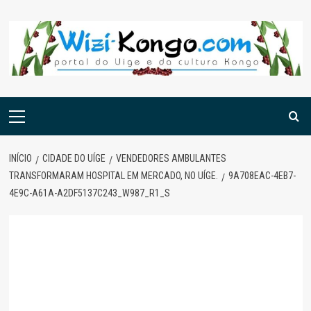
Skip
to
content
Menu
principal
INÍCIO
CIDADE DO UÍGE
VENDEDORES AMBULANTES
TRANSFORMARAM HOSPITAL EM MERCADO, NO UÍGE.
9A708EAC-4EB7-
4E9C-A61A-A2DF5137C243_W987_R1_S