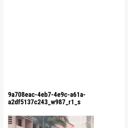
9a708eac-4eb7-4e9c-a61a-
a2df5137c243_w987_r1_s