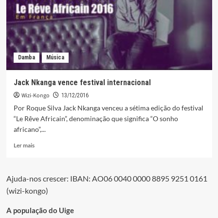
Soul-
Konono
Damba
Música
Jack Nkanga vence festival internacional
Wizi-Kongo
13/12/2016
Por Roque Silva Jack Nkanga venceu a sétima edição do festival
“Le Rêve Africain”, denominação que significa “O sonho
africano”,...
Leia
Ler mais
mais
sobre
Jack
Ajuda-nos crescer: IBAN: AO06 0040 0000 8895 9251 0161
Nkanga
(wizi-kongo)
vence
festival
internacional
A população do Uige