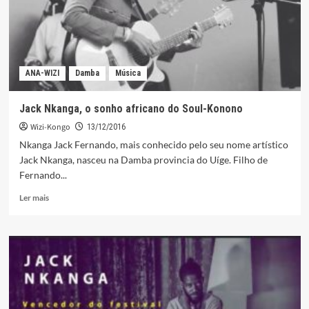
sociais
ANA-WIZI
Damba
Música
Jack Nkanga, o sonho africano do Soul-Konono
Wizi-Kongo
13/12/2016
Nkanga Jack Fernando, mais conhecido pelo seu nome artístico
Jack Nkanga, nasceu na Damba provincia do Uíge. Filho de
Fernando...
Leia
Ler mais
mais
sobre
Jack
Nkanga,
o
sonho
africano
do