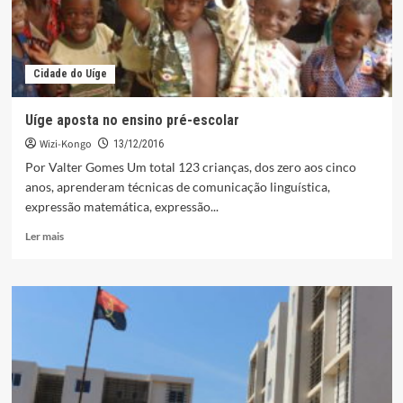
Cidade do Uíge
Uíge aposta no ensino pré-escolar
Wizi-Kongo
13/12/2016
Por Valter Gomes Um total 123 crianças, dos zero aos cinco
anos, aprenderam técnicas de comunicação linguística,
expressão matemática, expressão...
Leia
Ler mais
mais
sobre
Uíge
aposta
no
ensino
pré-
escolar