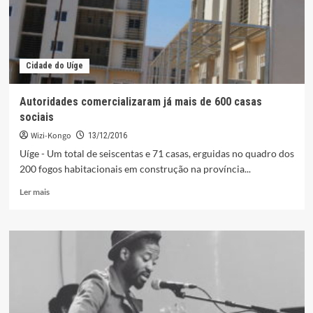
Cidade do Uíge
Autoridades comercializaram já mais de 600 casas
sociais
Wizi-Kongo
13/12/2016
Uíge - Um total de seiscentas e 71 casas, erguidas no quadro dos
200 fogos habitacionais em construção na província...
Leia
Ler mais
mais
sobre
Autoridades
comercializaram
já
mais
de
600
casas