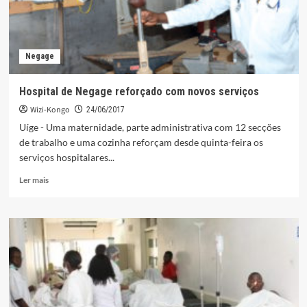
Negage
Hospital de Negage reforçado com novos serviços
Wizi-Kongo
24/06/2017
Uíge - Uma maternidade, parte administrativa com 12 secções
de trabalho e uma cozinha reforçam desde quinta-feira os
serviços hospitalares...
Leia
Ler mais
mais
sobre
Hospital
de
Negage
reforçado
com
novos
serviços