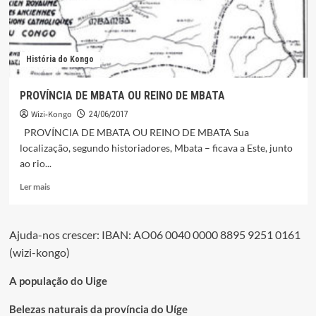
História do Kongo
PROVÍNCIA DE MBATA OU REINO DE MBATA
Wizi-Kongo
24/06/2017
PROVÍNCIA DE MBATA OU REINO DE MBATA Sua
localização, segundo historiadores, Mbata – ficava a Este, junto
ao rio...
Leia
Ler mais
mais
sobre
PROVÍNCIA
Ajuda-nos crescer: IBAN: AO06 0040 0000 8895 9251 0161
DE
(wizi-kongo)
MBATA
OU
REINO
A população do Uige
DE
MBATA
Belezas naturais da província do Uíge