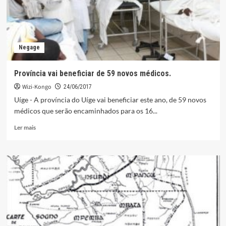
Negage
Província vai beneficiar de 59 novos médicos.
Wizi-Kongo
24/06/2017
Uíge - A província do Uíge vai beneficiar este ano, de 59 novos
médicos que serão encaminhados para os 16...
Leia
Ler mais
mais
sobre
Província
vai
beneficiar
de
59
novos
médicos.