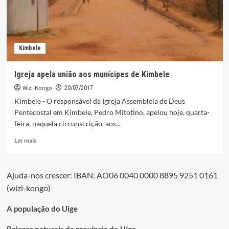
Kimbele
Igreja apela união aos munícipes de Kimbele
Wizi-Kongo
20/07/2017
Kimbele - O responsável da Igreja Assembleia de Deus
Pentecostal em Kimbele, Pedro Mitotino, apelou hoje, quarta-
feira, naquela circunscrição, aos...
Leia
Ler mais
mais
sobre
Igreja
Ajuda-nos crescer: IBAN: AO06 0040 0000 8895 9251 0161
apela
(wizi-kongo)
união
aos
munícipes
A população do Uige
de
Kimbele