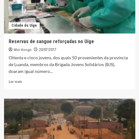
Cidade do Uíge
Reservas de sangue reforçadas no Uíge
Wizi-Kongo
20/07/2017
Oitenta e cinco jovens, dos quais 50 provenientes da província
de Luanda, membros da Brigada Jovens Solidários (BJS),
doaram igual número...
Leia
Ler mais
mais
sobre
Reservas
de
sangue
reforçadas
no
Uíge