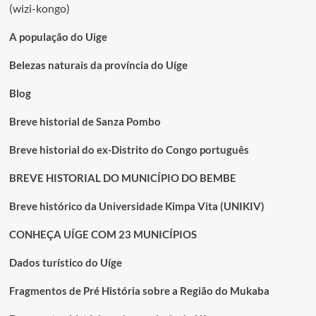
conteúdos
(wizi-kongo)
parqueamento
de
A população do Uige
autocarros
na
Belezas naturais da província do Uíge
fazenda
Camacho
Blog
no
Kitexe
Breve historial de Sanza Pombo
Breve historial do ex-Distrito do Congo português
BREVE HISTORIAL DO MUNICÍPIO DO BEMBE
Breve histórico da Universidade Kimpa Vita (UNIKIV)
CONHEÇA UÍGE COM 23 MUNICÍPIOS
Dados turístico do Uíge
Fragmentos de Pré História sobre a Região do Mukaba