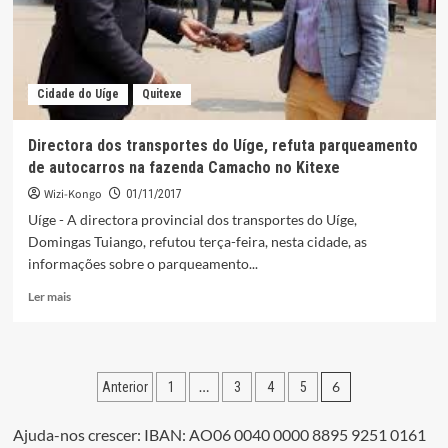
semana
Cidade do Uíge
Quitexe
Directora dos transportes do Uíge, refuta parqueamento
de autocarros na fazenda Camacho no Kitexe
Wizi-Kongo
01/11/2017
Uíge - A directora provincial dos transportes do Uíge,
Domingas Tuiango, refutou terça-feira, nesta cidade, as
informações sobre o parqueamento...
Leia
Ler mais
mais
sobre
Directora
dos
Paginação
…
6
Anterior
1
3
4
5
transportes
do
dos
Uíge,
Ajuda-nos crescer: IBAN: AO06 0040 0000 8895 9251 0161
refuta