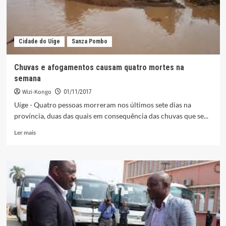
Cidade do Uíge
Sanza Pombo
Chuvas e afogamentos causam quatro mortes na
semana
Wizi-Kongo
01/11/2017
Uíge - Quatro pessoas morreram nos últimos sete dias na
província, duas das quais em consequência das chuvas que se...
Leia
Ler mais
mais
sobre
Chuvas
e
afogamentos
causam
quatro
mortes
na