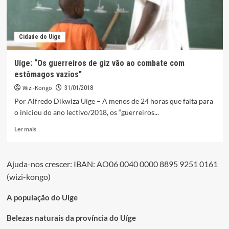
Cidade do Uíge
Uíge: “Os guerreiros de giz vão ao combate com
estômagos vazios”
Wizi-Kongo
31/01/2018
Por Alfredo Dikwiza Uíge – A menos de 24 horas que falta para
o iniciou do ano lectivo/2018, os “guerreiros...
Leia
Ler mais
mais
sobre
Uíge:
Ajuda-nos crescer: IBAN: AO06 0040 0000 8895 9251 0161
“Os
(wizi-kongo)
guerreiros
de
giz
A população do Uige
vão
ao
Belezas naturais da província do Uíge
combate