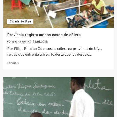
Cidade do Uíge
Província regista menos casos de cólera
Wizi-Kongo
31/01/2018
Por Filipe Botelho Os casos da cólera na província do Uíge,
região que enfrenta um surto desta doença desde o...
Leia
Ler mais
mais
sobre
Província
regista
menos
casos
de
cólera