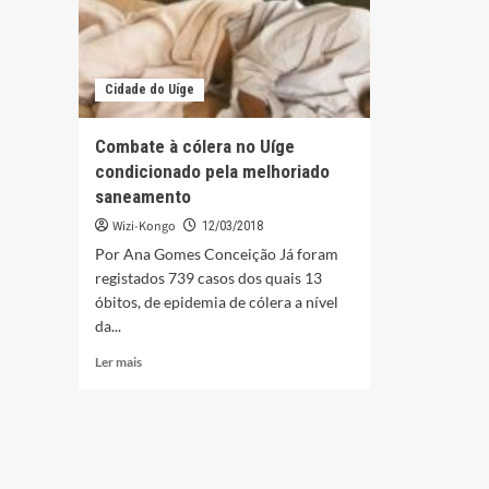
Cidade do Uíge
Combate à cólera no Uíge
condicionado pela melhoriado
saneamento
Wizi-Kongo
12/03/2018
Por Ana Gomes Conceição Já foram
registados 739 casos dos quais 13
óbitos, de epidemia de cólera a nível
da...
Leia
Ler mais
mais
sobre
Combate
à
cólera
no