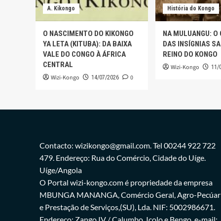
A. Kikongo
História do Kongo
O NASCIMENTO DO KIKONGO
NA MULUANGU: O
YA LETA (KITUBA): DA BAIXA
DAS INSÍGNIAS S
VALE DO CONGO À ÁFRICA
REINO DO KONGO
CENTRAL
Wizi-Kongo
11/
Wizi-Kongo
0
14/07/2026
Contacto: wizikongo@gmail.com. Tel 00244 922 722
479. Endereço: Rua do Comércio, Cidade do Uíge.
Uíge/Angola
O Portal wizi-kongo.com é propriedade da empresa
MBUNGA MANANGA, Comércio Geral, Agro-Pecúar
e Prestação de Serviços,(SU), Lda. NIF: 5002986671.
Endereço: Zango IV / Calumbo, Icolo e Bengo. e-mail: