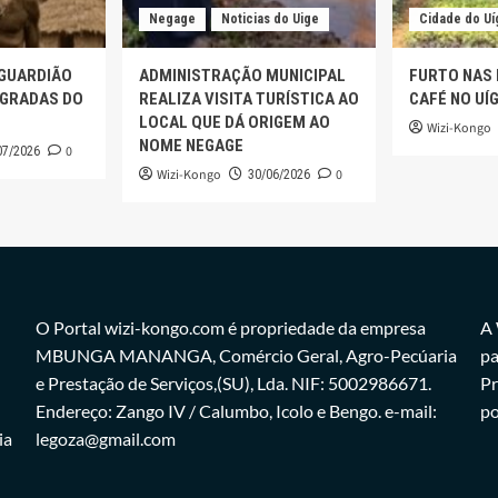
Negage
Noticias do Uige
Cidade do Uí
 GUARDIÃO
ADMINISTRAÇÃO MUNICIPAL
FURTO NAS
AGRADAS DO
REALIZA VISITA TURÍSTICA AO
CAFÉ NO UÍ
LOCAL QUE DÁ ORIGEM AO
Wizi-Kongo
NOME NEGAGE
0
07/2026
Wizi-Kongo
0
30/06/2026
O Portal wizi-kongo.com é propriedade da empresa
A 
MBUNGA MANANGA, Comércio Geral, Agro-Pecúaria
pa
e Prestação de Serviços,(SU), Lda. NIF: 5002986671.
Pr
Endereço: Zango IV / Calumbo, Icolo e Bengo. e-mail:
po
ia
legoza@gmail.com