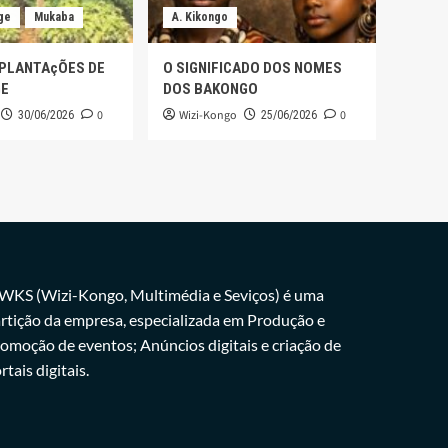
ge
Mukaba
A. Kikongo
 PLANTAçÕES DE
O SIGNIFICADO DOS NOMES
GE
DOS BAKONGO
0
Wizi-Kongo
0
30/06/2026
25/06/2026
WKS (Wizi-Kongo, Multimédia e Seviços) é uma
rtição da empresa, especializada em Produção e
omoção de eventos; Anúncios digitais e criação de
rtais digitais.