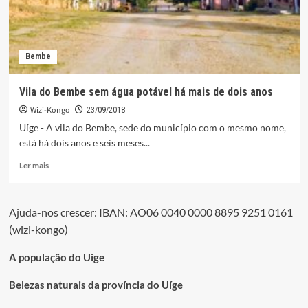
Bembe
Vila do Bembe sem água potável há mais de dois anos
Wizi-Kongo
23/09/2018
Uíge - A vila do Bembe, sede do município com o mesmo nome,
está há dois anos e seis meses...
Leia
Ler mais
mais
sobre
Vila
Ajuda-nos crescer: IBAN: AO06 0040 0000 8895 9251 0161
do
(wizi-kongo)
Bembe
sem
água
A população do Uige
potável
há
Belezas naturais da província do Uíge
mais
de