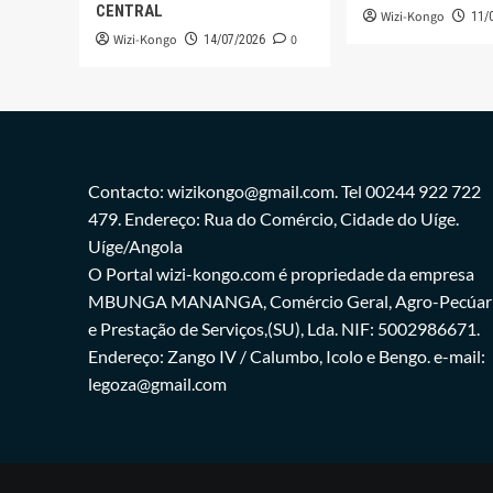
CENTRAL
Wizi-Kongo
11/
Wizi-Kongo
0
14/07/2026
Contacto: wizikongo@gmail.com. Tel 00244 922 722
479. Endereço: Rua do Comércio, Cidade do Uíge.
Uíge/Angola
O Portal wizi-kongo.com é propriedade da empresa
MBUNGA MANANGA, Comércio Geral, Agro-Pecúar
e Prestação de Serviços,(SU), Lda. NIF: 5002986671.
Endereço: Zango IV / Calumbo, Icolo e Bengo. e-mail:
legoza@gmail.com