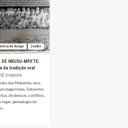
”
stória do Kongo
Zombo
A DE NKUSU-MPETE:
a da tradição oral
27/09/2018
Tuku dye Makanda, seus
protagonistas, Tokoismo,
tos, dinâmicas, conflitos,
o lugar, genealogia do
...