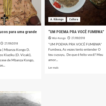
A. Kikongo
Cultura
ucos para uma grande
“UM POEMA PRA VOCÊ FUMBWA”
Wizi-Kongo
27/09/2018
27/09/2018
"UM POEMA PRA VOCÊ FUMBWA"
Fumbwa, As vezes tento entender O
a | Mbanza Kongo D.
teu cuyuyu, De que é feito você? Meu
s Kiaziku (D. Vicaki),
amor...
ocese de Mbanza Kongo,
as...
Leia
Ler mais
mais
sobre
“UM
POEMA
s
PRA
s
VOCÊ
FUMBWA”
e