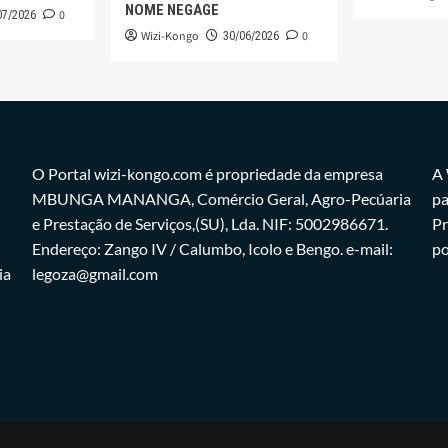
NOME NEGAGE
0
07/2026
Wizi-Kongo
0
30/06/2026
O Portal wizi-kongo.com é propriedade da empresa
A 
MBUNGA MANANGA, Comércio Geral, Agro-Pecúaria
pa
e Prestação de Serviços,(SU), Lda. NIF: 5002986671.
Pr
Endereço: Zango IV / Calumbo, Icolo e Bengo. e-mail:
po
ia
legoza@gmail.com