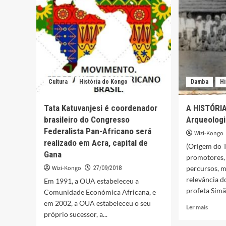
Nação
e
animais
no
Uíge
Cultura
História do Kongo
Damba
Hi
Tata Katuvanjesi é coordenador
A HISTÓRI
brasileiro do Congresso
Arqueologi
Federalista Pan-Africano será
Wizi-Kongo
realizado em Acra, capital de
(Origem do 
Gana
promotores, 
Wizi-Kongo
percursos, mi
27/09/2018
relevância d
Em 1991, a OUA estabeleceu a
profeta Simão
Comunidade Económica Africana, e
em 2002, a OUA estabeleceu o seu
Leia
Ler mais
próprio sucessor, a...
mais
sobre