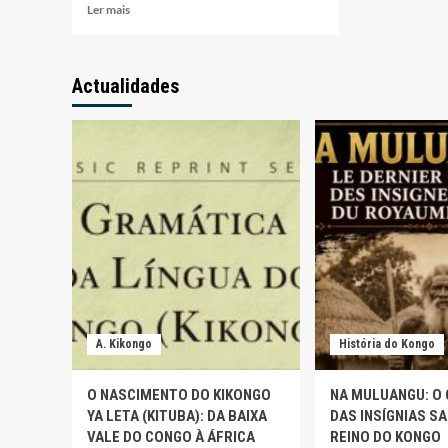
Leia
Ler mais
A
mais
HISTÓ
sobre
DE
Tata
NKUS
Actualidades
Katuvanjesi
MPETE
é
Arqueo
coordenador
da
brasileiro
tradiç
do
oral
Congresso
Federalista
Pan-
Africano
será
realizado
em
Acra,
capital
A. Kikongo
História do Kongo
de
Gana
O NASCIMENTO DO KIKONGO
NA MULUANGU: O
YA LETA (KITUBA): DA BAIXA
DAS INSÍGNIAS S
VALE DO CONGO À ÁFRICA
REINO DO KONGO