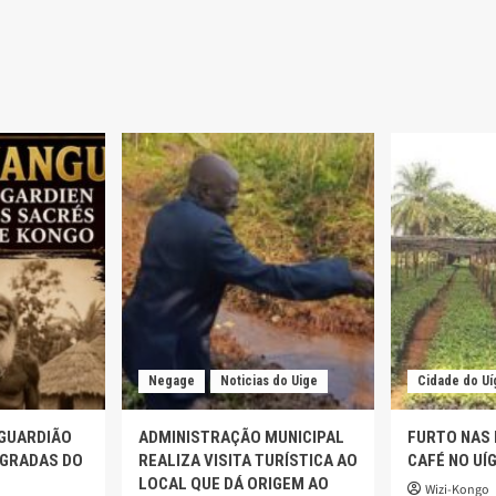
RIA
U-
:
logia
ão
Negage
Noticias do Uige
Cidade do Uí
 GUARDIÃO
ADMINISTRAÇÃO MUNICIPAL
FURTO NAS
AGRADAS DO
REALIZA VISITA TURÍSTICA AO
CAFÉ NO UÍ
LOCAL QUE DÁ ORIGEM AO
Wizi-Kongo