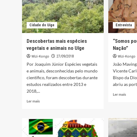
Cidade do Uíge
Entrevista
Descobertas mais espécies
“Somos po
vegetais e animais no Uíge
Nação”
Wizi-Kongo
Wizi-Kongo
27/09/2018
Por Joaquim Júnior Espécies vegetais
João Maving
e animais, desconhecidas pelo mundo
Vicente Carlo
científico, foram descobertas durante
Bispo da Di
estudos realizados entre 2013 e
abriu as port
2018,...
Leia
Ler mais
mais
Leia
Ler mais
sobre
mais
“Somo
sobre
pouco
Descobertas
para
mais
uma
espécies
grand
vegetais