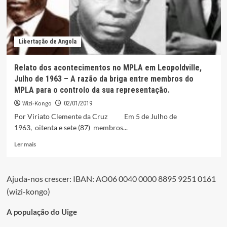
Libertação de Angola
Relato dos acontecimentos no MPLA em Leopoldville,
Julho de 1963 – A razão da briga entre membros do
MPLA para o controlo da sua representação.
Wizi-Kongo
02/01/2019
Por Viriato Clemente da Cruz Em 5 de Julho de
1963, oitenta e sete (87) membros...
Leia
Ler mais
mais
sobre
Relato
Ajuda-nos crescer: IBAN: AO06 0040 0000 8895 9251 0161
dos
(wizi-kongo)
acontecimentos
no
MPLA
A população do Uige
em