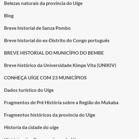
Leopoldville,
Belezas naturais da província do Uíge
Julho
de
Blog
1963
–
Breve historial de Sanza Pombo
A
razão
Breve historial do ex-Distrito do Congo português
da
briga
BREVE HISTORIAL DO MUNICÍPIO DO BEMBE
entre
membros
Breve histórico da Universidade Kimpa Vita (UNIKIV)
do
MPLA
CONHEÇA UÍGE COM 23 MUNICÍPIOS
para
o
Dados turístico do Uíge
controlo
da
sua
Fragmentos de Pré História sobre a Região do Mukaba
representação.
Fragmentos históricos da província do Uíge
Historia da cidade do uíge