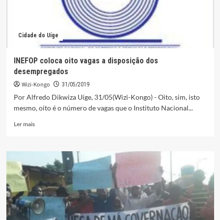
Cidade do Uíge
INEFOP coloca oito vagas a disposição dos
desempregados
Wizi-Kongo
31/05/2019
Por Alfredo Dikwiza Uíge, 31/05(Wizi-Kongo) - Oito, sim, isto
mesmo, oito é o número de vagas que o Instituto Nacional...
Leia
Ler mais
mais
sobre
INEFOP
coloca
oito
vagas
a
disposição
dos
desempregados