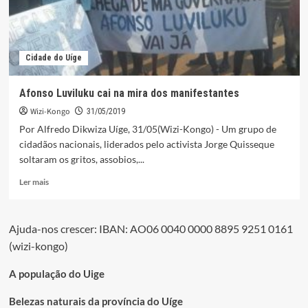
Cidade do Uíge
Afonso Luviluku cai na mira dos manifestantes
Wizi-Kongo
31/05/2019
Por Alfredo Dikwiza Uíge, 31/05(Wizi-Kongo) - Um grupo de
cidadãos nacionais, liderados pelo activista Jorge Quisseque
soltaram os gritos, assobios,...
Leia
Ler mais
mais
sobre
Afonso
Ajuda-nos crescer: IBAN: AO06 0040 0000 8895 9251 0161
Luviluku
(wizi-kongo)
cai
na
mira
A população do Uige
dos
manifestantes
Belezas naturais da província do Uíge