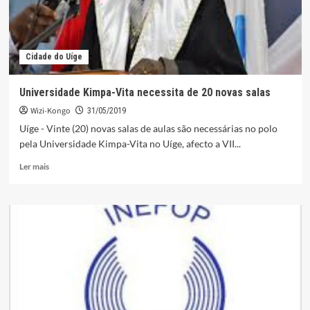
Cidade do Uíge
Universidade Kimpa-Vita necessita de 20 novas salas
Wizi-Kongo
31/05/2019
Uíge - Vinte (20) novas salas de aulas são necessárias no polo
pela Universidade Kimpa-Vita no Uíge, afecto a VII...
Leia
Ler mais
mais
sobre
Universidade
Kimpa-
Vita
necessita
de
20
novas
salas